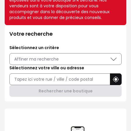
exposées dans votre Boutique SFR Bethune. Nos
vendeurs sont à votre disposition pour vous
accompagner dans la découverte des nouveaux
produits et vous donner de précieux conseils.
Votre recherche
Sélectionnez un critère
Affiner ma recherche
Sélectionnez votre ville ou adresse
Utilise
Rechercher une boutique
Avec Maison Sécurisée, soyez ra