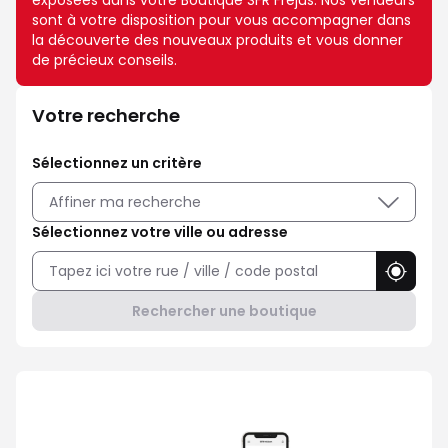
exposées dans votre Boutique SFR Frejus. Nos vendeurs
sont à votre disposition pour vous accompagner dans
la découverte des nouveaux produits et vous donner
de précieux conseils.
Votre recherche
Sélectionnez un critère
Affiner ma recherche
Sélectionnez votre ville ou adresse
Utilise
Rechercher une boutique
Avec Maison Sécurisée, soyez ra