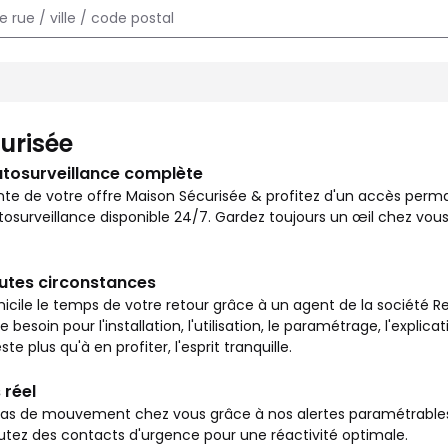
e chez vous et surveiller votre logement en toutes circonstances
urisée
utosurveillance complète
nte de votre offre Maison Sécurisée & profitez d'un accès per
osurveillance disponible 24/7. Gardez toujours un œil chez vous
outes circonstances
icile le temps de votre retour grâce à un agent de la société Re
besoin pour l'installation, l'utilisation, le paramétrage, l'explic
ste plus qu'à en profiter, l'esprit tranquille.
 réel
s de mouvement chez vous grâce à nos alertes paramétrables vi
outez des contacts d'urgence pour une réactivité optimale.