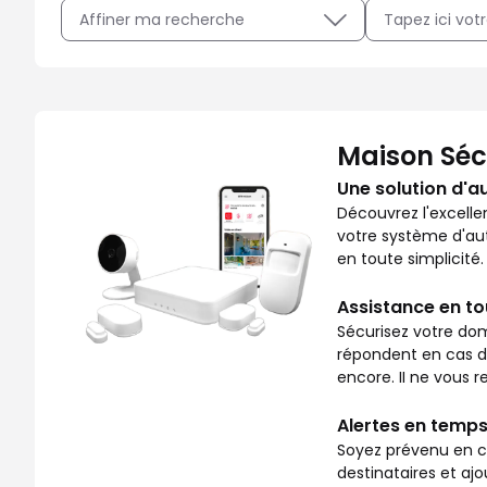
Affiner ma recherche
Avec Maison Sécurisée, soyez rassuré sur ce qui se pass
Maison Séc
Une solution d'a
Découvrez l'excelle
votre système d'aut
en toute simplicité.
Assistance en t
Sécurisez votre dom
répondent en cas de 
encore. II ne vous re
Alertes en temps
Soyez prévenu en ca
destinataires et aj