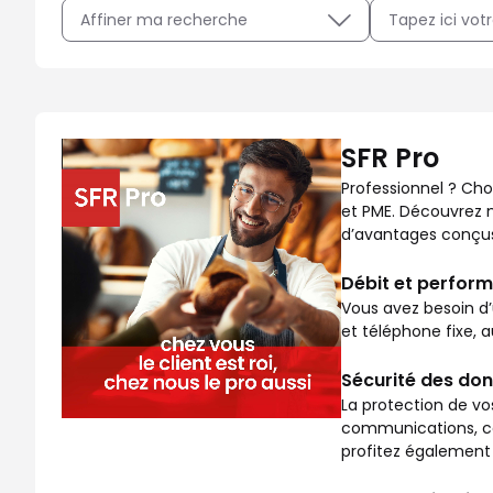
Affiner ma recherche
Professionnel ? Choisissez SFR Pro, la gamme adaptée au
SFR Pro
Professionnel ? Cho
et PME. Découvrez no
d’avantages conçus 
Débit et perform
Vous avez besoin d’
et téléphone fixe, 
Sécurité des don
La protection de vo
communications, co
profitez également 