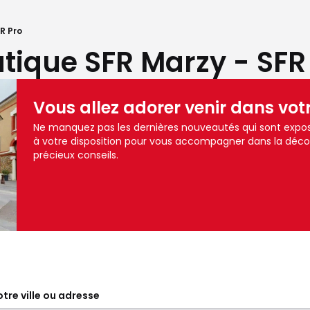
R Pro
tique SFR Marzy - SFR
Vous allez adorer venir dans vot
Ne manquez pas les dernières nouveautés qui sont expos
à votre disposition pour vous accompagner dans la déc
précieux conseils.
tre ville ou adresse