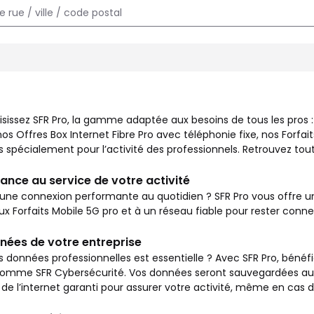
x besoins de tous les pros : commerçants, entrepreneurs, autoent
isissez SFR Pro, la gamme adaptée aux besoins de tous les pros
s Offres Box Internet Fibre Pro avec téléphonie fixe, nos Forfait
spécialement pour l’activité des professionnels. Retrouvez toute
ance au service de votre activité
une connexion performante au quotidien ? SFR Pro vous offre un 
aux Forfaits Mobile 5G pro et à un réseau fiable pour rester con
nées de votre entreprise
s données professionnelles est essentielle ? Avec SFR Pro, bénéfi
mme SFR Cybersécurité. Vos données seront sauvegardées autom
de l’internet garanti pour assurer votre activité, même en cas 