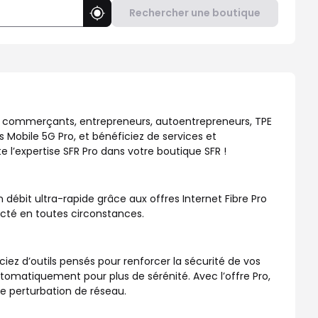
Rechercher une boutique
Utiliser ma position
repreneurs, TPE et PME. Découvrez nos Offres Box Internet Fibre 
 : commerçants, entrepreneurs, autoentrepreneurs, TPE
s Mobile 5G Pro, et bénéficiez de services et
 l’expertise SFR Pro dans votre boutique SFR !
débit ultra-rapide grâce aux offres Internet Fibre Pro
necté en toutes circonstances.
ciez d’outils pensés pour renforcer la sécurité de vos
atiquement pour plus de sérénité. Avec l’offre Pro,
de perturbation de réseau.