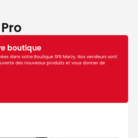
 Pro
re boutique
ées dans votre Boutique SFR Marzy. Nos vendeurs sont
ouverte des nouveaux produits et vous donner de