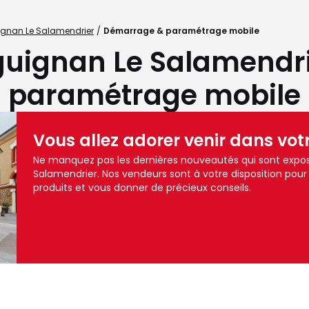
ignan Le Salamendrier
Démarrage & paramétrage mobile
guignan Le Salamendr
paramétrage mobile
Vous allez adorer venir dans vot
Ne manquez pas les dernières nouveautés qui sont expo
Salamendrier. Nos vendeurs sont à votre disposition p
produits et vous donner de précieux conseils.