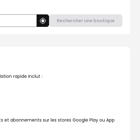
Rechercher une boutique
Utiliser ma position
ez besoin d'aide ? Dans votre Boutique SFR Draguignan Le Salamen
tion rapide inclut :
s et abonnements sur les stores Google Play ou App