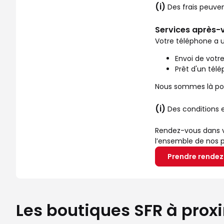
(i)
Des frais peuve
Services après-v
Votre téléphone a u
Envoi de votr
Prêt d'un tél
Nous sommes là pou
(i)
Des conditions 
Rendez-vous dans vo
l’ensemble de nos p
Prendre rende
Les boutiques SFR à prox