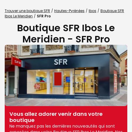
Trouver une boutique SFR
Hautes-Pyrénées
Ibos
Boutique SFR
Ibos Le Meridien
SFR Pro
Boutique SFR Ibos Le
Meridien - SFR Pro
Vous allez adorer venir dans votre
boutique
Ne manquez pas les dernières nouveautés qui sont