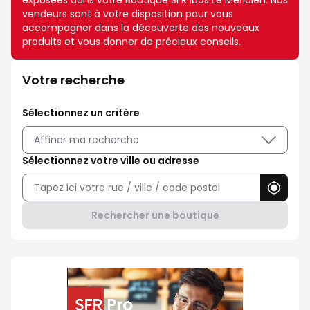
exposées dans votre Boutique SFR Ibos Le Meridien. Nos
vendeurs sont à votre disposition pour vous
accompagner dans la découverte des nouveaux
produits et vous donner de précieux conseils.
Votre recherche
Sélectionnez un critère
Affiner ma recherche
Sélectionnez votre ville ou adresse
Utilise
Rechercher une boutique
Professionnel ? Choisissez SFR P