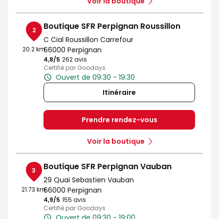
Voir la boutique
Boutique SFR Perpignan Roussillon
2
C Cial Roussillon Carrefour
20.2 km
66000 Perpignan
4,8
/5
Note de 4.8 sur 5
262 avis
Certifié par Goodays
Ouvert de 09:30 - 19:30
Itinéraire
Prendre rendez-vous
Voir la boutique
Boutique SFR Perpignan Vauban
3
29 Quai Sebastien Vauban
21.73 km
66000 Perpignan
4,9
/5
Note de 4.9 sur 5
155 avis
Certifié par Goodays
Ouvert de 09:30 - 19:00