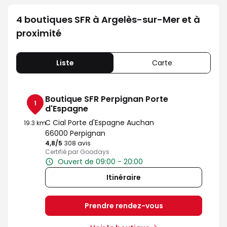
4 boutiques SFR à Argelès-sur-Mer et à
proximité
Liste
Carte
Boutique SFR Perpignan Porte
1
d'Espagne
C Cial Porte d'Espagne Auchan
19.3 km
66000 Perpignan
4,8
/5
Note de 4.8 sur 5
308 avis
Certifié par Goodays
Ouvert de 09:00 - 20:00
Itinéraire
Prendre rendez-vous