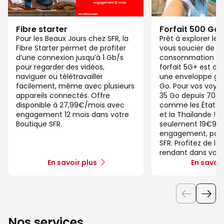
Fibre starter
Forfait 500 Go
Pour les Beaux Jours chez SFR, la
Prêt à explorer l
Fibre Starter permet de profiter
vous soucier de v
d’une connexion jusqu’à 1 Gb/s
consommation de
pour regarder des vidéos,
forfait 5G+ est di
naviguer ou télétravailler
une enveloppe gé
facilement, même avec plusieurs
Go. Pour vos voya
appareils connectés. Offre
35 Go depuis 70 d
disponible à 27,99€/mois avec
comme les États-U
engagement 12 mois dans votre
et la Thaïlande ! 
Boutique SFR.
seulement 19€99/
engagement, pour 
SFR. Profitez de la
rendant dans votr
En savoir plus
En savoir
Nos services