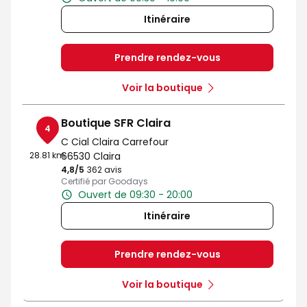
Itinéraire
Prendre rendez-vous
Voir la boutique
Boutique SFR Claira
4
C Cial Claira Carrefour
28.81 km
66530 Claira
4,8
/5
Note de 4.8 sur 5
362 avis
Certifié par Goodays
Ouvert de 09:30 - 20:00
Itinéraire
Prendre rendez-vous
Voir la boutique