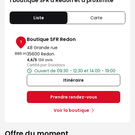
1 boutique SFR à Redon et à proximité
Liste
Carte
Boutique SFR Redon
1
48 Grande rue
886 m
35600 Redon
4,6
/5
Note de 4.6 sur 5
134 avis
Certifié par Goodays
Ouvert de 09:30 - 12:30 et 14:00 - 19:00
Itinéraire
Prendre rendez-vous
Voir la boutique
Offre du moment