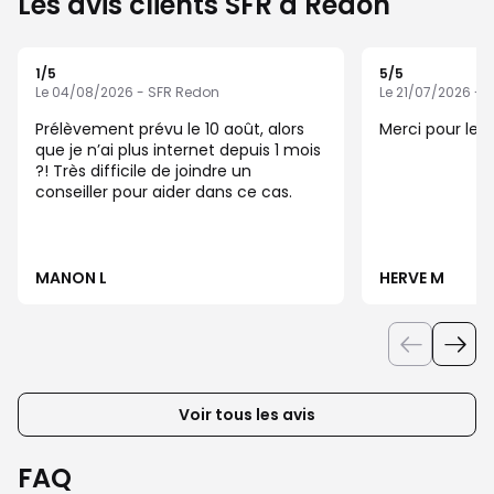
Les avis clients SFR à Redon
1
/5
5
/5
Note de 1 sur 5
Note de 5 sur 5
Le 04/08/2026 - SFR Redon
Le 21/07/2026 - 
Prélèvement prévu le 10 août, alors
Merci pour le S
que je n’ai plus internet depuis 1 mois
?! Très difficile de joindre un
conseiller pour aider dans ce cas.
MANON L
HERVE M
Voir tous les avis
FAQ