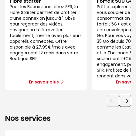
Fibre starter
Forfait 500 Go
Pour les Beaux Jours chez SFR, la
Prêt à explorer l
Fibre Starter permet de profiter
vous soucier de v
d’une connexion jusqu’à 1 Gb/s
consommation de
pour regarder des vidéos,
forfait 5G+ est di
naviguer ou télétravailler
une enveloppe gé
facilement, même avec plusieurs
Go. Pour vos voya
appareils connectés. Offre
35 Go depuis 70 d
disponible à 27,99€/mois avec
comme les États-U
engagement 12 mois dans votre
et la Thaïlande ! 
Boutique SFR.
seulement 19€99/
engagement, pour 
SFR. Profitez de la
rendant dans votr
En savoir plus
En savoir
Nos services