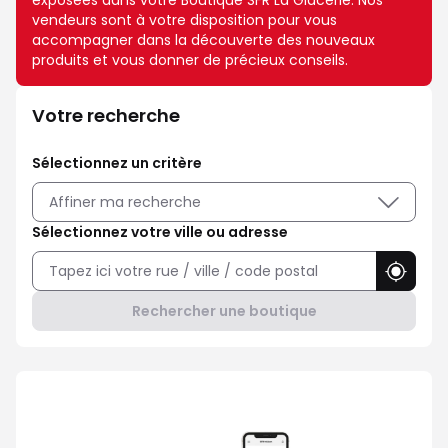
exposées dans votre Boutique SFR La Glacerie. Nos
vendeurs sont à votre disposition pour vous
accompagner dans la découverte des nouveaux
produits et vous donner de précieux conseils.
Votre recherche
Sélectionnez un critère
Affiner ma recherche
Sélectionnez votre ville ou adresse
Utilise
Rechercher une boutique
Avec Maison Sécurisée, soyez ra