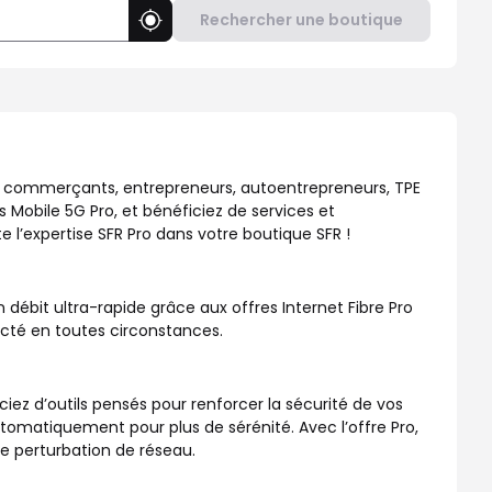
Rechercher une boutique
Utiliser ma position
repreneurs, TPE et PME. Découvrez nos Offres Box Internet Fibre 
 : commerçants, entrepreneurs, autoentrepreneurs, TPE
s Mobile 5G Pro, et bénéficiez de services et
 l’expertise SFR Pro dans votre boutique SFR !
débit ultra-rapide grâce aux offres Internet Fibre Pro
necté en toutes circonstances.
ciez d’outils pensés pour renforcer la sécurité de vos
atiquement pour plus de sérénité. Avec l’offre Pro,
de perturbation de réseau.