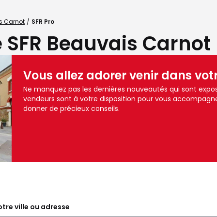
s Carnot
SFR Pro
 SFR Beauvais Carnot 
Vous allez adorer venir dans vot
Ne manquez pas les dernières nouveautés qui sont expos
vendeurs sont à votre disposition pour vous accompagne
donner de précieux conseils.
tre ville ou adresse