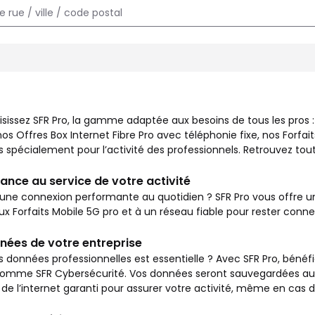
x besoins de tous les pros : commerçants, entrepreneurs, autoent
isissez SFR Pro, la gamme adaptée aux besoins de tous les pros
s Offres Box Internet Fibre Pro avec téléphonie fixe, nos Forfait
spécialement pour l’activité des professionnels. Retrouvez toute
ance au service de votre activité
une connexion performante au quotidien ? SFR Pro vous offre un 
aux Forfaits Mobile 5G pro et à un réseau fiable pour rester con
nées de votre entreprise
s données professionnelles est essentielle ? Avec SFR Pro, bénéfi
mme SFR Cybersécurité. Vos données seront sauvegardées autom
de l’internet garanti pour assurer votre activité, même en cas 