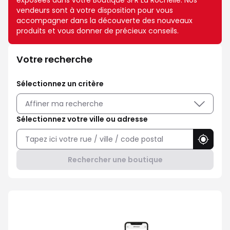
exposées dans votre Boutique SFR La Rochelle. Nos
vendeurs sont à votre disposition pour vous
accompagner dans la découverte des nouveaux
produits et vous donner de précieux conseils.
Votre recherche
Sélectionnez un critère
Affiner ma recherche
Sélectionnez votre ville ou adresse
Utilise
Rechercher une boutique
Avec Maison Sécurisée, soyez ra