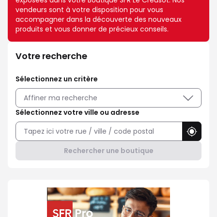
exposées dans votre Boutique SFR Le Creusot. Nos
vendeurs sont à votre disposition pour vous
accompagner dans la découverte des nouveaux
produits et vous donner de précieux conseils.
Votre recherche
Sélectionnez un critère
Affiner ma recherche
Sélectionnez votre ville ou adresse
Utilise
Rechercher une boutique
Professionnel ? Choisissez SFR 