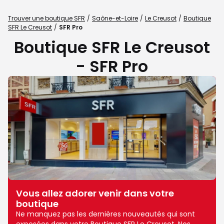
Trouver une boutique SFR
Saône-et-Loire
Le Creusot
Boutique
SFR Le Creusot
SFR Pro
Boutique SFR Le Creusot
- SFR Pro
Vous allez adorer venir dans votre
boutique
Ne manquez pas les dernières nouveautés qui sont