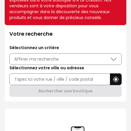
exposées dans votre Boutique SFR Le Creusot. Nos
vendeurs sont à votre disposition pour vous
accompagner dans la découverte des nouveaux
produits et vous donner de précieux conseils.
Votre recherche
Sélectionnez un critère
Affiner ma recherche
Sélectionnez votre ville ou adresse
Utilise
Rechercher une boutique
Avec Maison Sécurisée, soyez ra