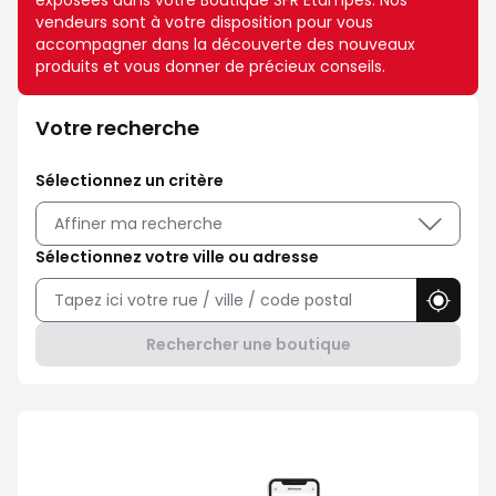
exposées dans votre Boutique SFR Etampes. Nos
vendeurs sont à votre disposition pour vous
accompagner dans la découverte des nouveaux
produits et vous donner de précieux conseils.
Votre recherche
Sélectionnez un critère
Affiner ma recherche
Sélectionnez votre ville ou adresse
Utilise
Rechercher une boutique
Avec Maison Sécurisée, soyez ra