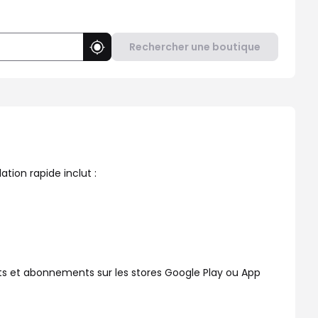
Rechercher une boutique
Utiliser ma position
vez besoin d'aide ? Dans votre Boutique SFR Quimper Route de Ben
tion rapide inclut :
s et abonnements sur les stores Google Play ou App