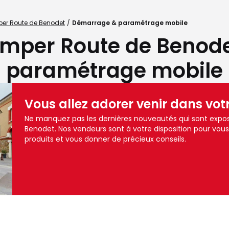
per Route de Benodet
Démarrage & paramétrage mobile
imper Route de Benod
paramétrage mobile
Vous allez adorer venir dans vot
Ne manquez pas les dernières nouveautés qui sont expo
Benodet. Nos vendeurs sont à votre disposition pour v
produits et vous donner de précieux conseils.