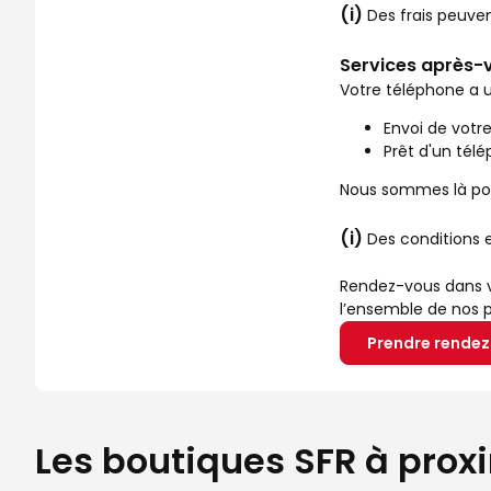
(i)
Des frais peuve
Services après-v
Votre téléphone a u
Envoi de votr
Prêt d'un tél
Nous sommes là pou
(i)
Des conditions 
Rendez-vous dans vo
l’ensemble de nos p
Prendre rende
Les boutiques SFR à prox