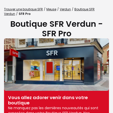
Trouver une boutique SFR
Meuse
Verdun
Boutique SFR
Verdun
SFR Pro
Boutique SFR Verdun -
SFR Pro
Vous allez adorer venir dans votre
boutique
Ne manquez pas les dernières nouveautés qui sont