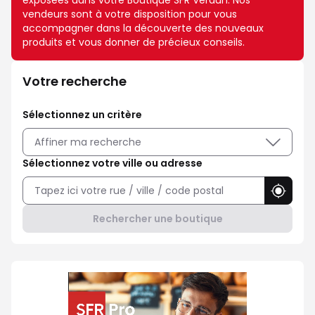
exposées dans votre Boutique SFR Verdun. Nos
vendeurs sont à votre disposition pour vous
accompagner dans la découverte des nouveaux
produits et vous donner de précieux conseils.
Votre recherche
Sélectionnez un critère
Affiner ma recherche
Sélectionnez votre ville ou adresse
Utilise
Rechercher une boutique
Professionnel ? Choisissez SFR 