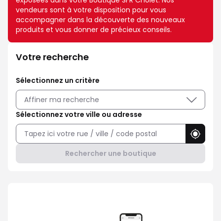
exposées dans votre Boutique SFR Cholet. Nos
vendeurs sont à votre disposition pour vous
accompagner dans la découverte des nouveaux
produits et vous donner de précieux conseils.
Votre recherche
Sélectionnez un critère
Affiner ma recherche
Sélectionnez votre ville ou adresse
Utilise
Rechercher une boutique
Avec Maison Sécurisée, soyez ra