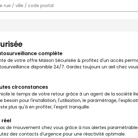
e chez vous et surveiller votre logement en toutes circonstances
urisée
utosurveillance complète
nte de votre offre Maison Sécurisée & profitez d'un accès per
osurveillance disponible 24/7. Gardez toujours un œil chez vous
outes circonstances
icile le temps de votre retour grâce à un agent de la société Re
besoin pour l'installation, l'utilisation, le paramétrage, l'explic
ste plus qu'à en profiter, l'esprit tranquille.
 réel
s de mouvement chez vous grâce à nos alertes paramétrables vi
outez des contacts d'urgence pour une réactivité optimale.