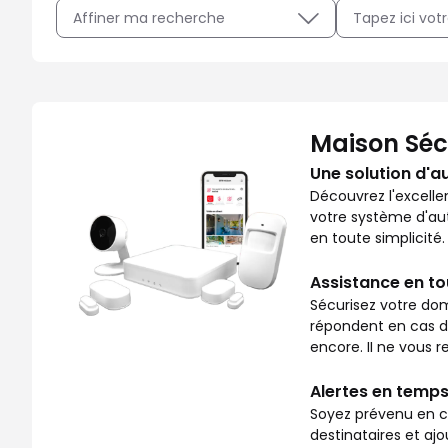
Affiner ma recherche
Avec Maison Sécurisée, soyez rassuré sur ce qui se pass
Maison Séc
Une solution d'a
Découvrez l'excelle
votre système d'aut
en toute simplicité.
Assistance en t
Sécurisez votre dom
répondent en cas de 
encore. II ne vous re
Alertes en temps
Soyez prévenu en ca
destinataires et aj