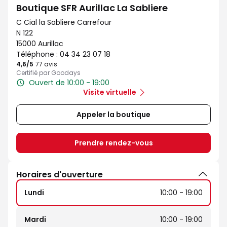
Boutique SFR Aurillac La Sabliere
C Cial la Sabliere Carrefour
N 122
15000 Aurillac
Téléphone :
04 34 23 07 18
4,6
/5
Note de 4.6 sur 5
77 avis
Certifié par Goodays
Ouvert de 10:00 - 19:00
Visite virtuelle
Appeler la boutique
Prendre rendez-vous
Horaires d'ouverture
Lundi
10:00 - 19:00
Mardi
10:00 - 19:00