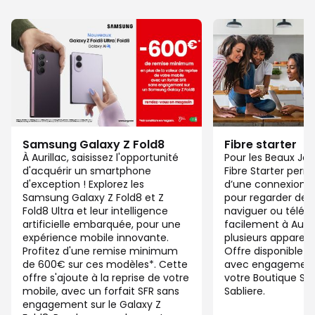
Samsung Galaxy Z Fold8
Fibre starter
À Aurillac, saisissez l'opportunité
Pour les Beaux Jou
d'acquérir un smartphone
Fibre Starter perm
d'exception ! Explorez les
d’une connexion ju
Samsung Galaxy Z Fold8 et Z
pour regarder des 
Fold8 Ultra et leur intelligence
naviguer ou télétra
artificielle embarquée, pour une
facilement à Auri
expérience mobile innovante.
plusieurs appareil
Profitez d'une remise minimum
Offre disponible 
de 600€ sur ces modèles*. Cette
avec engagement 
offre s'ajoute à la reprise de votre
votre Boutique SFR 
mobile, avec un forfait SFR sans
Sabliere.
engagement sur le Galaxy Z