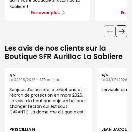
dans votre Boutique SFR Aurillac La
Sabliere !
En savoir plus
En sa
Les avis de nos clients sur la
Boutique SFR Aurillac La Sabliere
1
/5
4
/5
Note de 1 sur 5
Note de 4 sur 5
Le 04/08/2026 - SFR Aurillac
Le 03/08/2026 - 
Bonjour, J’ai acheté le téléphone et
serviable aim
l’écran de protection en mars 2026.
Je vais à la boutique aujourd’hui pour
changer l’écran qui est sous
GARANTIE. La dame me dit que c’est
facturé 5€. Sortis de la boutique, le
même problème que la première
fois.
PRISCILLIA N
JEAN JACQUES