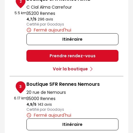
2
C Cial Alma Carrefour
5.5 km
35200 Rennes
4,7
/5
Note de 4.7 sur 5
296 avis
Certifié par Goodays
Fermé aujourd'hui
Itinéraire
Prendre rendez-vous
Voir la boutique
Boutique SFR Rennes Nemours
3
20 rue de Nemours
6.17 km
35000 Rennes
4,9
/5
Note de 4.9 sur 5
143 avis
Certifié par Goodays
Fermé aujourd'hui
Itinéraire