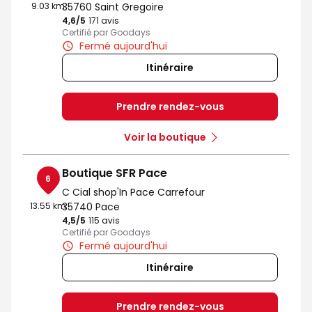
9.03 km
35760 Saint Gregoire
4,6
/5
Note de 4.6 sur 5
171 avis
Certifié par Goodays
Fermé aujourd'hui
Itinéraire
Prendre rendez-vous
Voir la boutique
Boutique SFR Pace
6
C Cial shop'In Pace Carrefour
13.55 km
35740 Pace
4,5
/5
Note de 4.5 sur 5
115 avis
Certifié par Goodays
Fermé aujourd'hui
Itinéraire
Prendre rendez-vous