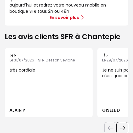
aujourd'hui et retirez votre nouveau mobile en
boutique SFR sous 2h ou 48h
En savoir plus
Les avis clients SFR à Chantepie
5
/5
1
/5
Note de 5 sur 5
Note de 1 sur 5
Le 31/07/2026 - SFR Cesson Sevigne
Le 29/07/2026 -
très cordiale
Je ne suis pas
c'est quoi cett
ALAIN P
GISELE D