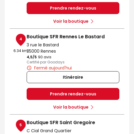
Prendre rendez-vous
Voir la boutique
Boutique SFR Rennes Le Bastard
4
3 rue le Bastard
6.34 km
35000 Rennes
4,5
/5
Note de 4.5 sur 5
90 avis
Certifié par Goodays
Fermé aujourd'hui
Itinéraire
Prendre rendez-vous
Voir la boutique
Boutique SFR Saint Gregoire
5
C Cial Grand Quartier