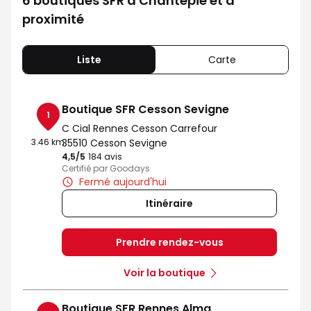
6 boutiques SFR à Chantepie et à
proximité
Liste
Carte
Boutique SFR Cesson Sevigne
1
C Cial Rennes Cesson Carrefour
3.46 km
35510 Cesson Sevigne
4,5
/5
Note de 4.5 sur 5
184 avis
Certifié par Goodays
Fermé aujourd'hui
Itinéraire
Prendre rendez-vous
Voir la boutique
Boutique SFR Rennes Alma