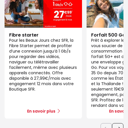
Fibre starter
Forfait 500 Go
Pour les Beaux Jours chez SFR, la
Prêt à explorer l
Fibre Starter permet de profiter
vous soucier de v
d’une connexion jusqu’à 1 Gb/s
consommation de
pour regarder des vidéos,
forfait 5G+ est di
naviguer ou télétravailler
une enveloppe gé
facilement, même avec plusieurs
Go. Pour vos voya
appareils connectés. Offre
35 Go depuis 70 d
disponible à 27,99€/mois avec
comme les États-U
engagement 12 mois dans votre
et la Thaïlande ! 
Boutique SFR.
seulement 19€99/
engagement, pour 
SFR. Profitez de la
rendant dans votr
En savoir plus
En savoir