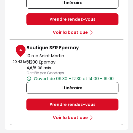
Itinéraire
Prendre rendez-vous
Voir la boutique
Boutique SFR Epernay
4
10 rue Saint Martin
20.43 km
51200 Epernay
4,6
/5
Note de 4.6 sur 5
98 avis
Certifié par Goodays
Ouvert de 09:30 - 12:30 et 14:00 - 19:00
Itinéraire
Prendre rendez-vous
Voir la boutique