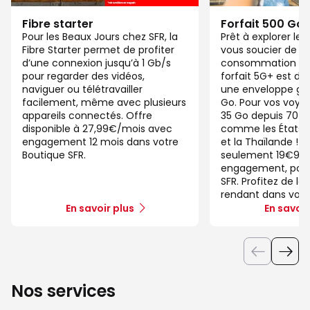
Fibre starter
Forfait 500 Go
Pour les Beaux Jours chez SFR, la
Prêt à explorer l
Fibre Starter permet de profiter
vous soucier de v
d’une connexion jusqu’à 1 Gb/s
consommation de
pour regarder des vidéos,
forfait 5G+ est di
naviguer ou télétravailler
une enveloppe gé
facilement, même avec plusieurs
Go. Pour vos voya
appareils connectés. Offre
35 Go depuis 70 d
disponible à 27,99€/mois avec
comme les États-U
engagement 12 mois dans votre
et la Thaïlande ! 
Boutique SFR.
seulement 19€99/
engagement, pour 
SFR. Profitez de la
rendant dans votr
En savoir plus
En savoir
Nos services