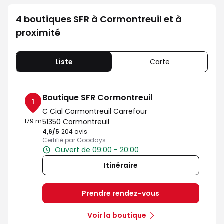
4 boutiques SFR à Cormontreuil et à
proximité
Liste
Carte
Boutique SFR Cormontreuil
1
C Cial Cormontreuil Carrefour
179 m
51350 Cormontreuil
4,6
/5
Note de 4.6 sur 5
204 avis
Certifié par Goodays
Ouvert de 09:00 - 20:00
Itinéraire
Prendre rendez-vous
Voir la boutique