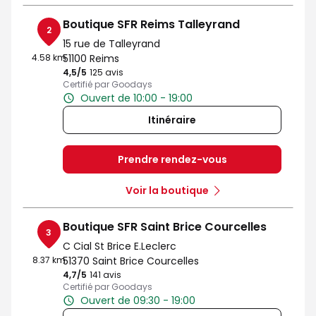
Boutique SFR Reims Talleyrand
2
15 rue de Talleyrand
4.58 km
51100 Reims
4,5
/5
Note de 4.5 sur 5
125 avis
Certifié par Goodays
Ouvert de 10:00 - 19:00
Itinéraire
Prendre rendez-vous
Voir la boutique
Boutique SFR Saint Brice Courcelles
3
C Cial St Brice E.Leclerc
8.37 km
51370 Saint Brice Courcelles
4,7
/5
Note de 4.7 sur 5
141 avis
Certifié par Goodays
Ouvert de 09:30 - 19:00