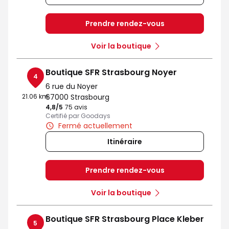
Prendre rendez-vous
Voir la boutique
Boutique SFR Strasbourg Noyer
4
6 rue du Noyer
21.06 km
67000 Strasbourg
4,8
/5
Note de 4.8 sur 5
75 avis
Certifié par Goodays
Fermé actuellement
Itinéraire
Prendre rendez-vous
Voir la boutique
Boutique SFR Strasbourg Place Kleber
5