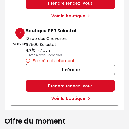
Prendre rendez-vous
Voir la boutique
Boutique SFR Selestat
7
12 rue des Chevaliers
29.09 km
67600 Selestat
4,7
/5
Note de 4.7 sur 5
147 avis
Certifié par Goodays
Fermé actuellement
Itinéraire
Prendre rendez-vous
Voir la boutique
Offre du moment