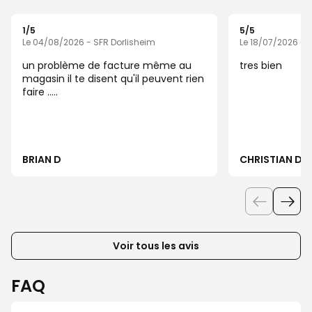
1
/5
5
/5
Note de 1 sur 5
Note de 5 sur 5
Le 04/08/2026 - SFR Dorlisheim
Le 18/07/2026 - 
un problème de facture même au
tres bien
magasin il te disent qu'il peuvent rien
faire .....
BRIAN D
CHRISTIAN D
Voir tous les avis
FAQ