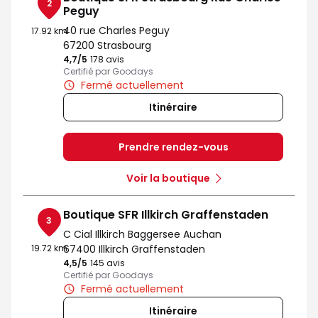
2
Peguy
40 rue Charles Peguy
17.92 km
67200 Strasbourg
4,7
/5
Note de 4.7 sur 5
178 avis
Certifié par Goodays
Fermé actuellement
Itinéraire
Prendre rendez-vous
Voir la boutique
Boutique SFR Illkirch Graffenstaden
3
C Cial Illkirch Baggersee Auchan
19.72 km
67400 Illkirch Graffenstaden
4,5
/5
Note de 4.5 sur 5
145 avis
Certifié par Goodays
Fermé actuellement
Itinéraire