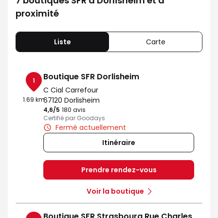
7 boutiques SFR à Dorlisheim et à
proximité
Liste
Carte
Boutique SFR Dorlisheim
1
C Cial Carrefour
1.69 km
67120 Dorlisheim
4,6
/5
Note de 4.6 sur 5
180 avis
Certifié par Goodays
Fermé actuellement
Itinéraire
Prendre rendez-vous
Voir la boutique
Boutique SFR Strasbourg Rue Charles