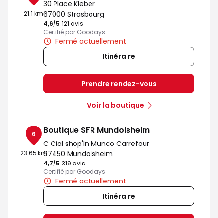
30 Place Kleber
21.1 km
67000 Strasbourg
4,6
/5
Note de 4.6 sur 5
121 avis
Certifié par Goodays
Fermé actuellement
Itinéraire
Prendre rendez-vous
Voir la boutique
Boutique SFR Mundolsheim
6
C Cial shop'In Mundo Carrefour
23.65 km
67450 Mundolsheim
4,7
/5
Note de 4.7 sur 5
319 avis
Certifié par Goodays
Fermé actuellement
Itinéraire