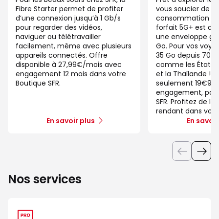
Fibre Starter permet de profiter
vous soucier de v
d’une connexion jusqu’à 1 Gb/s
consommation de
pour regarder des vidéos,
forfait 5G+ est di
naviguer ou télétravailler
une enveloppe gé
facilement, même avec plusieurs
Go. Pour vos voya
appareils connectés. Offre
35 Go depuis 70 d
disponible à 27,99€/mois avec
comme les États-U
engagement 12 mois dans votre
et la Thaïlande ! 
Boutique SFR.
seulement 19€99/
engagement, pour 
SFR. Profitez de la
rendant dans votr
En savoir plus
En savoir
Nos services