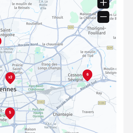
6
x2
5