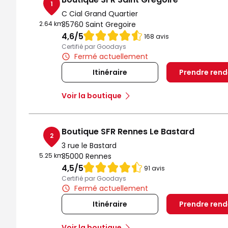
1
C Cial Grand Quartier
2.64 km
35760 Saint Gregoire
Note de 4.6 sur 5
4,6
/5
168 avis
Certifié par Goodays
Fermé actuellement
Itinéraire
Prendre ren
Voir la boutique
Boutique SFR Rennes Le Bastard
2
3 rue le Bastard
5.25 km
35000 Rennes
Note de 4.5 sur 5
4,5
/5
91 avis
Certifié par Goodays
Fermé actuellement
Itinéraire
Prendre ren
Voir la boutique