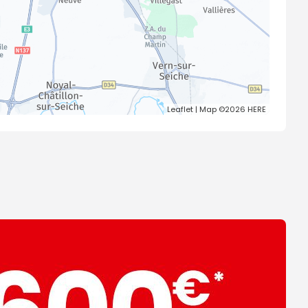
Leaflet
| Map ©2026
HERE