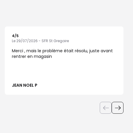
4
/5
Note de 4 sur 5
Le 29/07/2026 - SFR St Gregoire
Merci , mais le problème était résolu, juste avant
rentrer en magasin
JEAN NOEL P