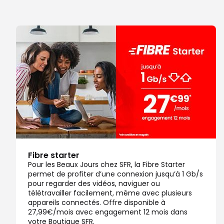
Note de 4.5 sur 5
4,5
/5
178 avis
Certifié par Goodays
Fermé actuellement
Itinéraire
Prendre ren
Voir la boutique
Fibre starter
Pour les Beaux Jours chez SFR, la Fibre Starter
permet de profiter d’une connexion jusqu’à 1 Gb/s
pour regarder des vidéos, naviguer ou
télétravailler facilement, même avec plusieurs
appareils connectés. Offre disponible à
27,99€/mois avec engagement 12 mois dans
votre Boutique SFR.