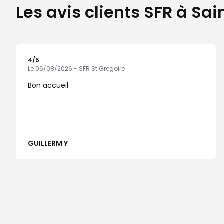
Les avis clients SFR à Sa
4
/5
Note de 4 sur 5
Le 06/08/2026 - SFR St Gregoire
Bon accueil
GUILLERM Y