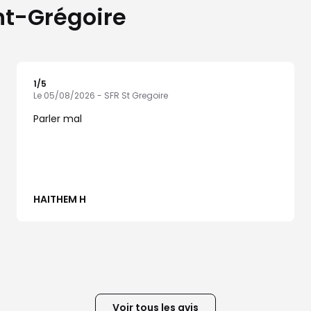
int-Grégoire
1
/5
Note de 1 sur 5
Le 05/08/2026 - SFR St Gregoire
Parler mal
HAITHEM H
Voir tous les avis