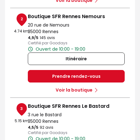
Voir la boutique
Boutique SFR Rennes Nemours
2
20 rue de Nemours
4.74 km
35000 Rennes
4,9
/5
Note de 4.9 sur 5
145 avis
Certifié par Goodays
Ouvert de 10:00 - 19:00
Itinéraire
Prendre rendez-vous
Voir la boutique
Boutique SFR Rennes Le Bastard
3
3 rue le Bastard
5.15 km
35000 Rennes
4,5
/5
Note de 4.5 sur 5
92 avis
Certifié par Goodays
Ouvert de 10:00 - 19:00