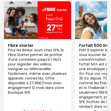
Fibre starter
Forfait 500 Go
Pour les Beaux Jours chez SFR, la
Prêt à explorer l
Fibre Starter permet de profiter
vous soucier de v
d’une connexion jusqu’à 1 Gb/s
consommation de
pour regarder des vidéos,
forfait 5G+ est di
naviguer ou télétravailler
une enveloppe gé
facilement, même avec plusieurs
Go. Pour vos voya
appareils connectés. Offre
35 Go depuis 70 d
disponible à 27,99€/mois avec
comme les États-U
engagement 12 mois dans votre
et la Thaïlande ! 
Boutique SFR.
seulement 19€99/
engagement, pour 
SFR. Profitez de la
rendant dans votr