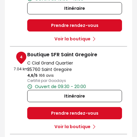
Itinéraire
Prendre rendez-vous
Voir la boutique
Boutique SFR Saint Gregoire
4
C Cial Grand Quartier
7.04 km
35760 Saint Gregoire
4,6
/5
Note de 4.6 sur 5
166 avis
Certifié par Goodays
Ouvert de 09:30 - 20:00
Itinéraire
Prendre rendez-vous
Voir la boutique