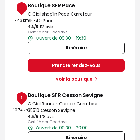
Boutique SFR Pace
5
C Cial shop'In Pace Carrefour
7.43 km
35740 Pace
4,6
/5
Note de 4.6 sur 5
112 avis
Certifié par Goodays
Ouvert de 09:30 - 19:30
Itinéraire
Prendre rendez-vous
Voir la boutique
Boutique SFR Cesson Sevigne
6
C Cial Rennes Cesson Carrefour
10.74 km
35510 Cesson Sevigne
4,5
/5
Note de 4.5 sur 5
178 avis
Certifié par Goodays
Ouvert de 09:30 - 20:00
Itinéraire