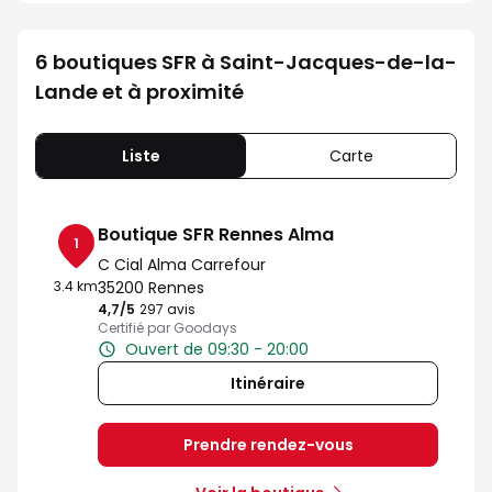
6 boutiques SFR à Saint-Jacques-de-la-
Lande et à proximité
Liste
Carte
Boutique SFR Rennes Alma
1
C Cial Alma Carrefour
3.4 km
35200 Rennes
4,7
/5
Note de 4.7 sur 5
297 avis
Certifié par Goodays
Ouvert de 09:30 - 20:00
Itinéraire
Prendre rendez-vous