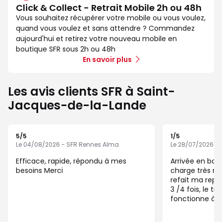
Click & Collect - Retrait Mobile 2h ou 48h
Vous souhaitez récupérer votre mobile ou vous voulez,
quand vous voulez et sans attendre ? Commandez
aujourd'hui et retirez votre nouveau mobile en
boutique SFR sous 2h ou 48h
En savoir plus
Les avis clients SFR à Saint-
Jacques-de-la-Lande
5
/5
1
/5
Note de 5 sur 5
Note de 1 sur 5
Le 04/08/2026 - SFR Rennes Alma
Le 28/07/2026 -
Efficace, rapide, répondu à mes
Arrivée en bout
besoins Merci
charge très ra
refait ma repr
3 /4 fois, le transfert de tel ne
fonctionne à pr
réinitialise mo
d’attente pour