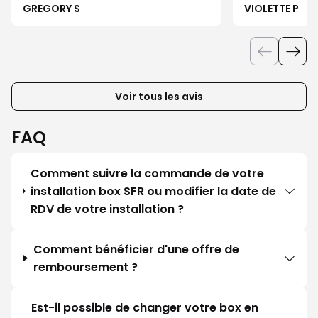
téléphone a un p
GREGORY S
VIOLETTE P
boutique pour 
téléphone , c’
Voir tous les avis
FAQ
Comment suivre la commande de votre
installation box SFR ou modifier la date de
RDV de votre installation ?
Comment bénéficier d'une offre de
remboursement ?
Est-il possible de changer votre box en