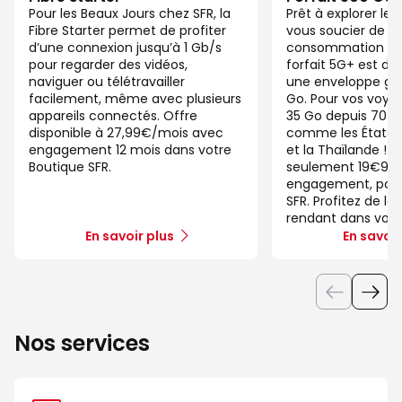
Pour les Beaux Jours chez SFR, la
Prêt à explorer l
Fibre Starter permet de profiter
vous soucier de v
d’une connexion jusqu’à 1 Gb/s
consommation de
pour regarder des vidéos,
forfait 5G+ est di
naviguer ou télétravailler
une enveloppe gé
facilement, même avec plusieurs
Go. Pour vos voya
appareils connectés. Offre
35 Go depuis 70 d
disponible à 27,99€/mois avec
comme les États-U
engagement 12 mois dans votre
et la Thaïlande ! 
Boutique SFR.
seulement 19€99/
engagement, pour 
SFR. Profitez de la
rendant dans votr
En savoir plus
En savoir
Nos services