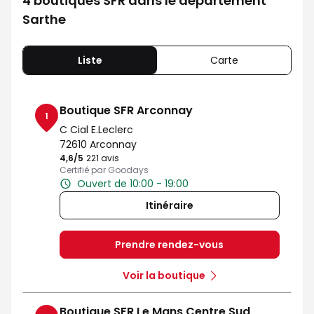
4 boutiques SFR dans le département
Sarthe
Liste
Carte
Boutique SFR Arconnay
1
C Cial E.Leclerc
72610 Arconnay
4,6
/5
Note de 4.6 sur 5
221 avis
Certifié par Goodays
Ouvert de 10:00 - 19:00
Itinéraire
Prendre rendez-vous
Voir la boutique
Boutique SFR Le Mans Centre Sud