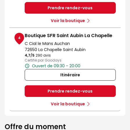
Prendre rendez-vous
Voir la boutique
Boutique SFR Saint Aubin La Chapelle
4
C Cial le Mans Auchan
72650 La Chapelle Saint Aubin
4,7
/5
Note de 4.7 sur 5
290 avis
Certifié par Goodays
Ouvert de 09:30 - 20:00
Itinéraire
Prendre rendez-vous
Voir la boutique
Offre du moment