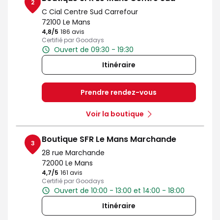
2
C Cial Centre Sud Carrefour
72100 Le Mans
4,8
/5
Note de 4.8 sur 5
186 avis
Certifié par Goodays
Ouvert de 09:30 - 19:30
Itinéraire
Prendre rendez-vous
Voir la boutique
Boutique SFR Le Mans Marchande
3
28 rue Marchande
72000 Le Mans
4,7
/5
Note de 4.7 sur 5
161 avis
Certifié par Goodays
Ouvert de 10:00 - 13:00 et 14:00 - 18:00
Itinéraire