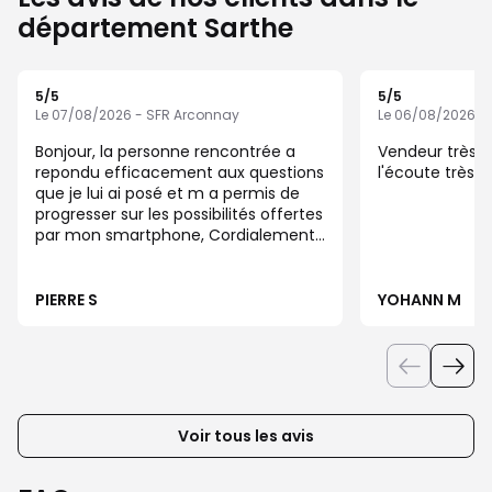
département Sarthe
5
/5
5
/5
Note de 5 sur 5
Note de 5 sur 5
Le 07/08/2026 - SFR Arconnay
Le 06/08/2026 -
Bonjour, la personne rencontrée a
Vendeur très p
repondu efficacement aux questions
l'écoute très 
que je lui ai posé et m a permis de
progresser sur les possibilités offertes
par mon smartphone, Cordialement,
pierre sagniez
PIERRE S
YOHANN M
Voir tous les avis