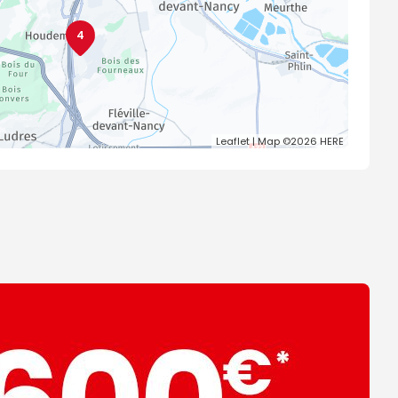
4
Leaflet
| Map ©2026
HERE