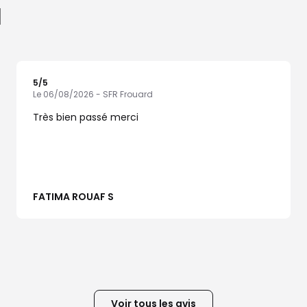
l
5
/5
Note de 5 sur 5
Le 06/08/2026 - SFR Frouard
Très bien passé merci
FATIMA ROUAF S
Voir tous les avis