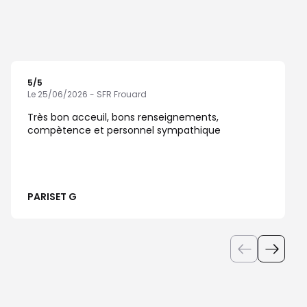
5
/5
Note de 5 sur 5
Le 25/06/2026 - SFR Frouard
Très bon acceuil, bons renseignements,
compètence et personnel sympathique
PARISET G