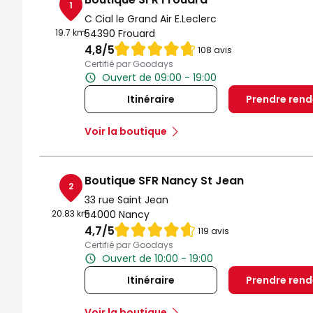
1
C Cial le Grand Air E.Leclerc
19.7 km
54390 Frouard
Note de 4.8 sur 5
4,8
/5
108 avis
Certifié par Goodays
Ouvert de 09:00 - 19:00
Itinéraire
Prendre ren
Voir la boutique
Boutique SFR Nancy St Jean
2
33 rue Saint Jean
20.83 km
54000 Nancy
Note de 4.7 sur 5
4,7
/5
119 avis
Certifié par Goodays
Ouvert de 10:00 - 19:00
Itinéraire
Prendre ren
Voir la boutique