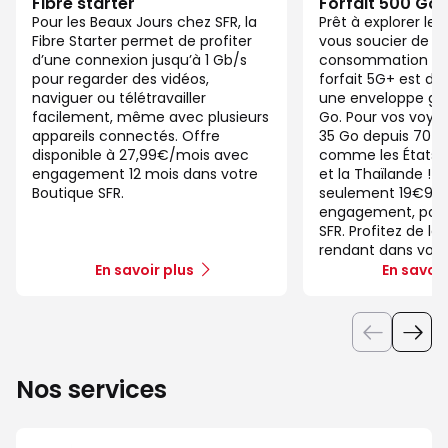
Fibre starter
Forfait 500 Go
Pour les Beaux Jours chez SFR, la
Prêt à explorer l
Fibre Starter permet de profiter
vous soucier de v
d’une connexion jusqu’à 1 Gb/s
consommation de
pour regarder des vidéos,
forfait 5G+ est di
naviguer ou télétravailler
une enveloppe gé
facilement, même avec plusieurs
Go. Pour vos voya
appareils connectés. Offre
35 Go depuis 70 d
disponible à 27,99€/mois avec
comme les États-U
engagement 12 mois dans votre
et la Thaïlande ! 
Boutique SFR.
seulement 19€99/
engagement, pour 
SFR. Profitez de la
rendant dans votr
En savoir plus
En savoir
Nos services