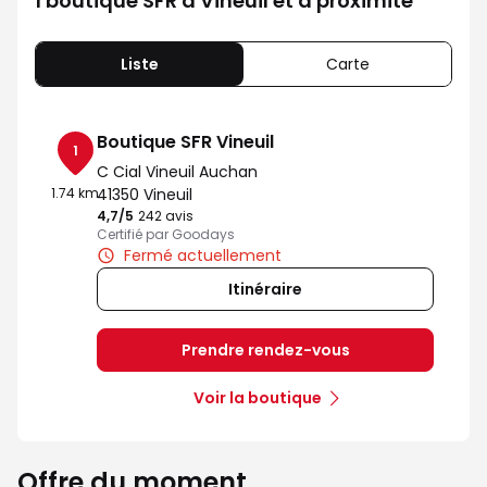
1 boutique SFR à Vineuil et à proximité
Liste
Carte
Boutique SFR Vineuil
1
C Cial Vineuil Auchan
1.74 km
41350 Vineuil
4,7
/5
Note de 4.7 sur 5
242 avis
Certifié par Goodays
Fermé actuellement
Itinéraire
Prendre rendez-vous
Voir la boutique
Offre du moment