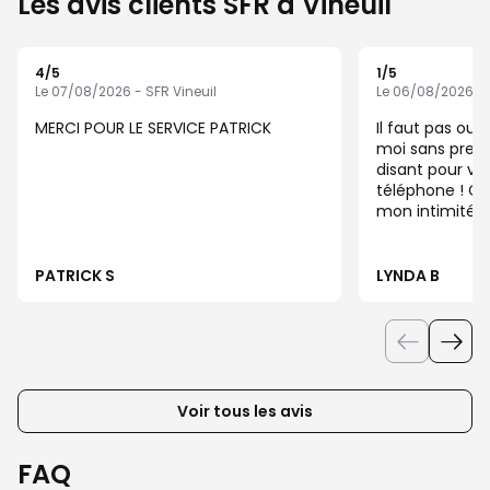
Les avis clients SFR à Vineuil
4
/5
1
/5
Note de 4 sur 5
Note de 1 sur 5
Le 07/08/2026 - SFR Vineuil
Le 06/08/2026 - 
MERCI POUR LE SERVICE PATRICK
Il faut pas ouv
moi sans prend
disant pour véri
téléphone ! C'est juste une atteinte à
mon intimité d
Cordialement.
PATRICK S
LYNDA B
Voir tous les avis
FAQ