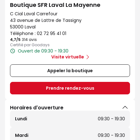
Boutique SFR Laval La Mayenne
C Cial Laval Carrefour
43 avenue de Lattre de Tassigny
53000 Laval
Téléphone :
02 72 95 41 01
4,7
/5
Note de 4.7 sur 5
314 avis
Certifié par Goodays
Ouvert de 09:30 - 19:30
Visite virtuelle
Appeler la boutique
Prendre rendez-vous
Horaires d'ouverture
Lundi
09:30 - 19:30
Mardi
09:30 - 19:30