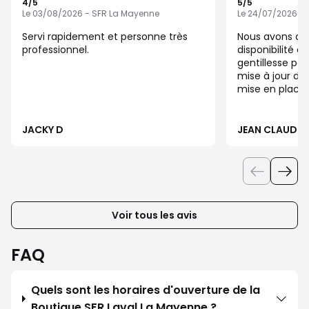
4
/5
5
/5
Note de 4 sur 5
Note de 5 sur 5
Le 03/08/2026 - SFR La Mayenne
Le 24/07/2026 -
Servi rapidement et personne très
Nous avons ap
professionnel.
disponibilité e
gentillesse po
mise à jour de 
mise en place 
moi qui nous p
factures. Nous
passage pour m
JACKY D
JEAN CLAUDE 
mobiles. Merci à vous et bonne
continuation.
Voir tous les avis
FAQ
Quels sont les horaires d'ouverture de la
Boutique SFR Laval La Mayenne ?