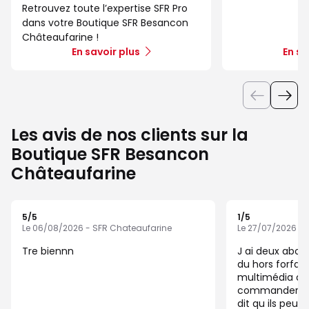
Retrouvez toute l’expertise SFR Pro
dans votre Boutique SFR Besancon
Châteaufarine !
En savoir plus
En sa
Les avis de nos clients sur la
Boutique SFR Besancon
Châteaufarine
5
/5
1
/5
Note de 5 sur 5
Note de 1 sur 5
Le 06/08/2026 - SFR Chateaufarine
Le 27/07/2026 - 
Tre biennn
J ai deux abonnement tel et j ai reçu
du hors forfait pour un achat
multimédia que
commander et 
dit qu ils peuv