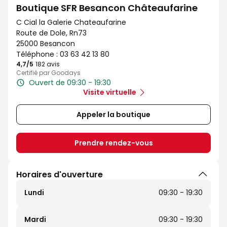
Boutique SFR Besancon Châteaufarine
C Cial la Galerie Chateaufarine
Route de Dole, Rn73
25000 Besancon
Téléphone :
03 63 42 13 80
4,7
/5
Note de 4.7 sur 5
182 avis
Certifié par Goodays
Ouvert de 09:30 - 19:30
Visite virtuelle
Appeler la boutique
Prendre rendez-vous
Horaires d'ouverture
Lundi
09:30 - 19:30
Mardi
09:30 - 19:30