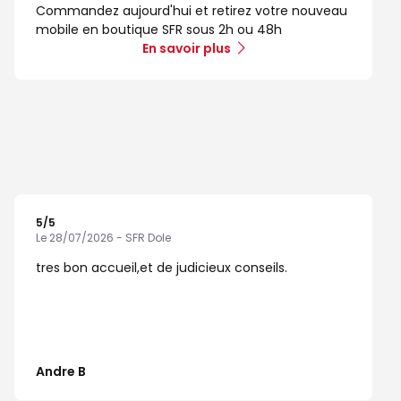
Commandez aujourd'hui et retirez votre nouveau
mobile en boutique SFR sous 2h ou 48h
En savoir plus
5
/5
Note de 5 sur 5
Le 28/07/2026 - SFR Dole
tres bon accueil,et de judicieux conseils.
Andre B