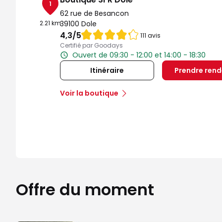
1
62 rue de Besancon
2.21 km
39100 Dole
Note de 4.3 sur 5
4,3
/5
111 avis
Certifié par Goodays
Ouvert de 09:30 - 12:00 et 14:00 - 18:30
Itinéraire
Prendre ren
Voir la boutique
Offre du moment