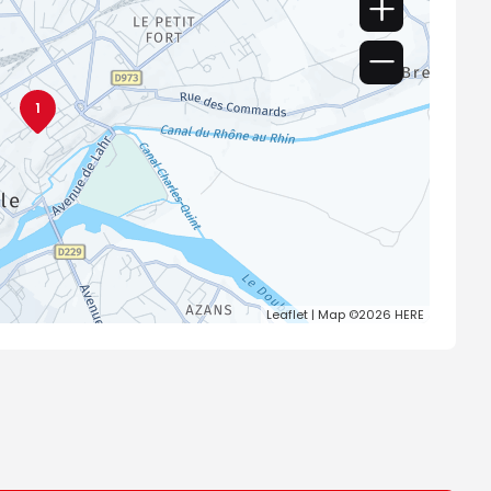
1
Leaflet
| Map ©2026
HERE