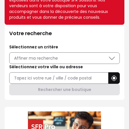
exposées dans votre Boutique SFR Soissons. Nos
vendeurs sont à votre disposition pour vous
accompagner dans la découverte des nouveaux
produits et vous donner de précieux conseils.
Votre recherche
Sélectionnez un critère
Affiner ma recherche
Sélectionnez votre ville ou adresse
Utilise
Rechercher une boutique
Professionnel ? Choisissez SFR 