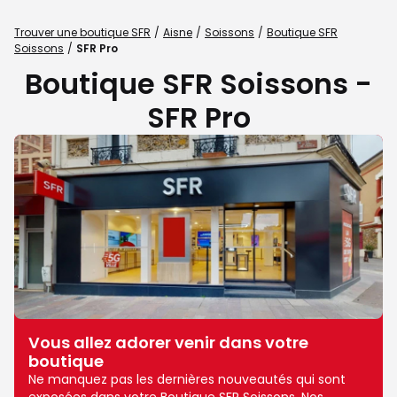
Trouver une boutique SFR
Aisne
Soissons
Boutique SFR
Soissons
SFR Pro
Boutique SFR Soissons -
SFR Pro
Vous allez adorer venir dans votre
boutique
Ne manquez pas les dernières nouveautés qui sont