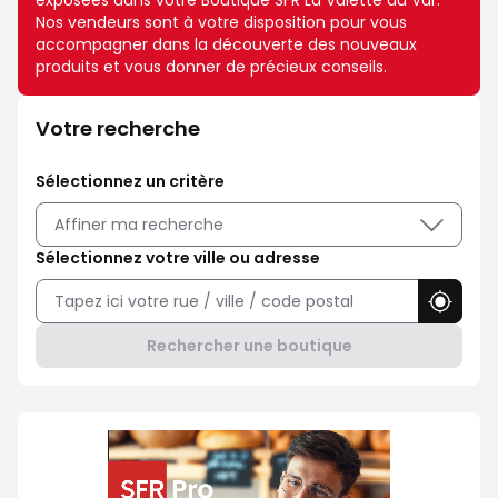
exposées dans votre Boutique SFR La Valette du Var.
Nos vendeurs sont à votre disposition pour vous
accompagner dans la découverte des nouveaux
produits et vous donner de précieux conseils.
Votre recherche
Sélectionnez un critère
Affiner ma recherche
Sélectionnez votre ville ou adresse
Utilise
Rechercher une boutique
Professionnel ? Choisissez SFR P