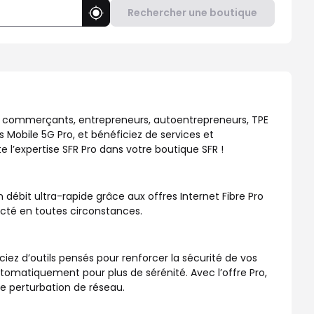
Rechercher une boutique
Utiliser ma position
repreneurs, TPE et PME. Découvrez nos Offres Box Internet Fibre 
 : commerçants, entrepreneurs, autoentrepreneurs, TPE
s Mobile 5G Pro, et bénéficiez de services et
 l’expertise SFR Pro dans votre boutique SFR !
débit ultra-rapide grâce aux offres Internet Fibre Pro
necté en toutes circonstances.
ciez d’outils pensés pour renforcer la sécurité de vos
atiquement pour plus de sérénité. Avec l’offre Pro,
de perturbation de réseau.