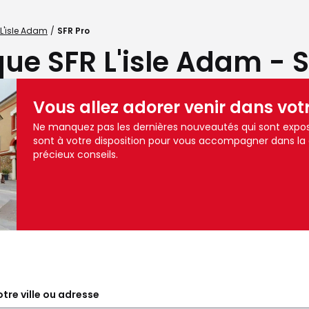
L'isle Adam
SFR Pro
ue SFR L'isle Adam - 
Vous allez adorer venir dans vot
Ne manquez pas les dernières nouveautés qui sont expos
sont à votre disposition pour vous accompagner dans la
précieux conseils.
tre ville ou adresse