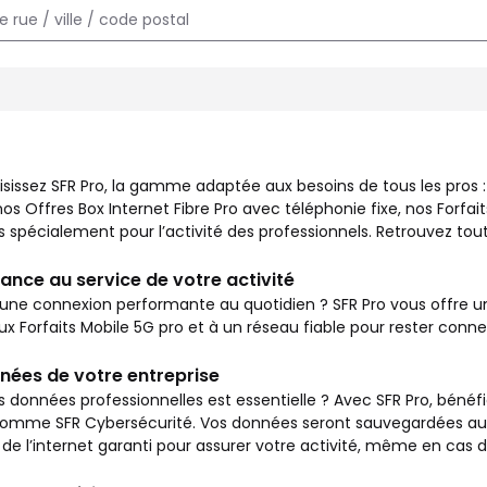
x besoins de tous les pros : commerçants, entrepreneurs, autoent
isissez SFR Pro, la gamme adaptée aux besoins de tous les pros
s Offres Box Internet Fibre Pro avec téléphonie fixe, nos Forfait
spécialement pour l’activité des professionnels. Retrouvez toute
ance au service de votre activité
une connexion performante au quotidien ? SFR Pro vous offre un 
aux Forfaits Mobile 5G pro et à un réseau fiable pour rester con
nées de votre entreprise
s données professionnelles est essentielle ? Avec SFR Pro, bénéfi
mme SFR Cybersécurité. Vos données seront sauvegardées autom
de l’internet garanti pour assurer votre activité, même en cas 