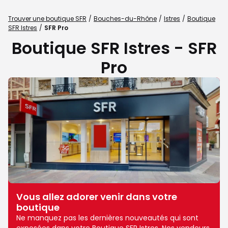
Trouver une boutique SFR
Bouches-du-Rhône
Istres
Boutique
SFR Istres
SFR Pro
Boutique SFR Istres - SFR
Pro
Vous allez adorer venir dans votre
boutique
Ne manquez pas les dernières nouveautés qui sont