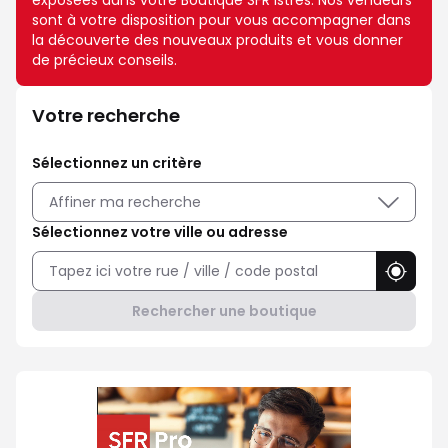
exposées dans votre Boutique SFR Istres. Nos vendeurs
sont à votre disposition pour vous accompagner dans
la découverte des nouveaux produits et vous donner
de précieux conseils.
Votre recherche
Sélectionnez un critère
Affiner ma recherche
Sélectionnez votre ville ou adresse
Utilise
Rechercher une boutique
Professionnel ? Choisissez SFR P