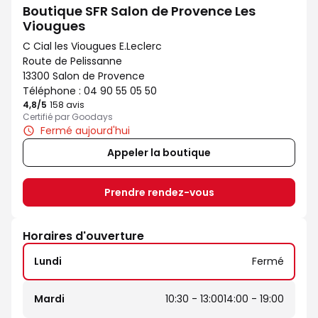
Boutique SFR Salon de Provence Les
Viougues
C Cial les Viougues E.Leclerc
Route de Pelissanne
13300 Salon de Provence
Téléphone :
04 90 55 05 50
4,8
/5
Note de 4.8 sur 5
158 avis
Certifié par Goodays
Fermé aujourd'hui
Appeler la boutique
Prendre rendez-vous
Horaires d'ouverture
Lundi
Fermé
Mardi
10:30 - 13:00
14:00 - 19:00