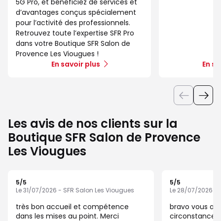
5G Pro, et bénéficiez de services et
d’avantages conçus spécialement
pour l’activité des professionnels.
Retrouvez toute l’expertise SFR Pro
dans votre Boutique SFR Salon de
Provence Les Viougues !
En savoir plus
En sa
Les avis de nos clients sur la
Boutique SFR Salon de Provence
Les Viougues
5
/5
5
/5
Note de 5 sur 5
Note de 5 sur 5
Le 31/07/2026 - SFR Salon Les Viougues
Le 28/07/2026 - 
très bon accueil et compétence
bravo vous ass
dans les mises au point. Merci
circonstances 