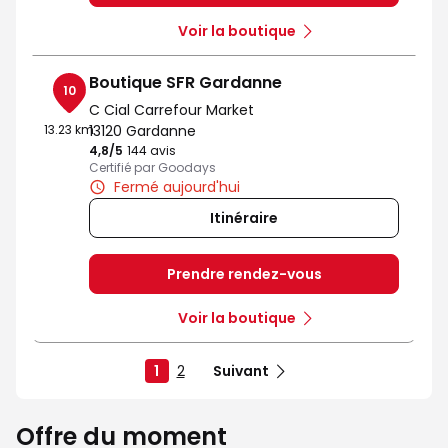
Voir la boutique
Boutique SFR Gardanne
10
C Cial Carrefour Market
13.23 km
13120 Gardanne
4,8
/5
Note de 4.8 sur 5
144 avis
Certifié par Goodays
Fermé aujourd'hui
Itinéraire
Prendre rendez-vous
Voir la boutique
1
2
Suivant
Offre du moment