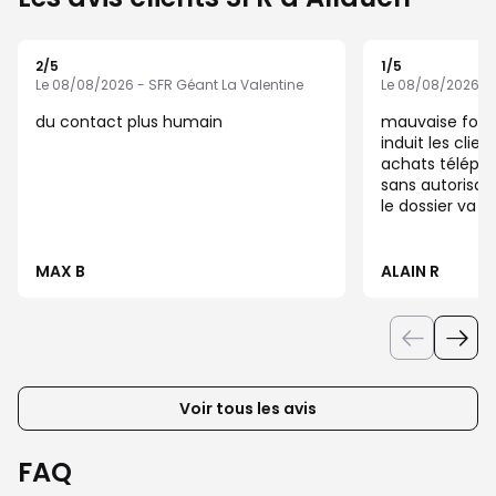
2
/5
1
/5
Note de 2 sur 5
Note de 1 sur 5
Le 08/08/2026 - SFR Géant La Valentine
Le 08/08/2026 - 
du contact plus humain
mauvaise foi, 
induit les clie
achats téléph
sans autorisa
le dossier va ê
de mon assista
MAX B
ALAIN R
Voir tous les avis
FAQ