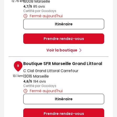
12.76 km
13008 Marseille
4,7
/5
Note de 4.7 sur 5
85 avis
Certifié par Goodays
Fermé aujourd'hui
Itinéraire
Prendre rendez-vous
Voir la boutique
Boutique SFR Marseille Grand Littoral
9
C Cial Grand Littoral Carrefour
13.1 km
13016 Marseille
4,6
/5
Note de 4.6 sur 5
194 avis
Certifié par Goodays
Fermé aujourd'hui
Itinéraire
Prendre rendez-vous