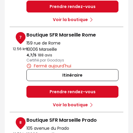
Prendre rendez-vous
Voir la boutique
Boutique SFR Marseille Rome
7
159 rue de Rome
12.56 km
13006 Marseille
4,7
/5
Note de 4.7 sur 5
188 avis
Certifié par Goodays
Fermé aujourd'hui
Itinéraire
Prendre rendez-vous
Voir la boutique
Boutique SFR Marseille Prado
8
105 avenue du Prado