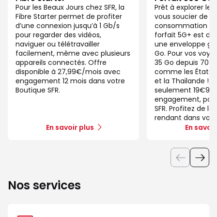
Pour les Beaux Jours chez SFR, la
Prêt à explorer l
Fibre Starter permet de profiter
vous soucier de v
d’une connexion jusqu’à 1 Gb/s
consommation de
pour regarder des vidéos,
forfait 5G+ est di
naviguer ou télétravailler
une enveloppe gé
facilement, même avec plusieurs
Go. Pour vos voya
appareils connectés. Offre
35 Go depuis 70 d
disponible à 27,99€/mois avec
comme les États-U
engagement 12 mois dans votre
et la Thaïlande ! 
Boutique SFR.
seulement 19€99/
engagement, pour 
SFR. Profitez de la
rendant dans votr
En savoir plus
En savoir
Nos services