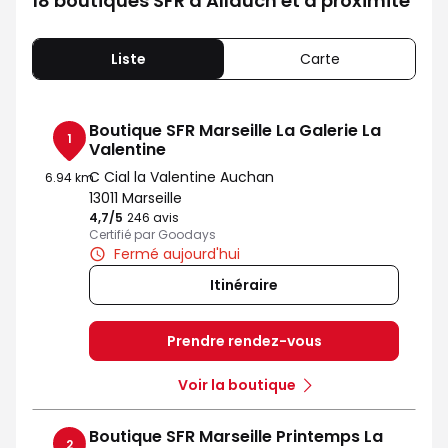
18 boutiques SFR à Allauch et à proximité
Liste
Carte
Boutique SFR Marseille La Galerie La
1
Valentine
C Cial la Valentine Auchan
6.94 km
13011 Marseille
4,7
/5
Note de 4.7 sur 5
246 avis
Certifié par Goodays
Fermé aujourd'hui
Itinéraire
Prendre rendez-vous
Voir la boutique
Boutique SFR Marseille Printemps La
2