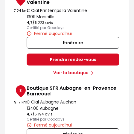
Valentine
C Cial Printemps la Valentine
7.24 km
13011 Marseille
4,7
/5
Note de 4.7 sur 5
223 avis
Certifié par Goodays
Fermé aujourd'hui
Itinéraire
Prendre rendez-vous
Voir la boutique
Boutique SFR Aubagne-en-Provence
3
Barneoud
C Cial Aubagne Auchan
9.17 km
13400 Aubagne
4,7
/5
Note de 4.7 sur 5
194 avis
Certifié par Goodays
Fermé aujourd'hui