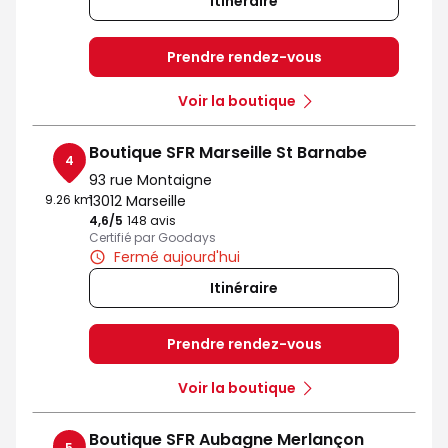
Itinéraire
Prendre rendez-vous
Voir la boutique
Boutique SFR Marseille St Barnabe
4
93 rue Montaigne
9.26 km
13012 Marseille
4,6
/5
Note de 4.6 sur 5
148 avis
Certifié par Goodays
Fermé aujourd'hui
Itinéraire
Prendre rendez-vous
Voir la boutique
Boutique SFR Aubagne Merlançon
5