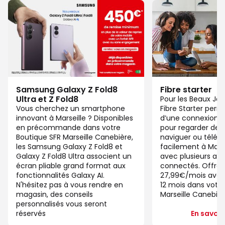
Samsung Galaxy Z Fold8
Fibre starter
Ultra et Z Fold8
Pour les Beaux Jou
Vous cherchez un smartphone
Fibre Starter perm
innovant à Marseille ? Disponibles
d’une connexion ju
en précommande dans votre
pour regarder des 
Boutique SFR Marseille Canebière,
naviguer ou télétra
les Samsung Galaxy Z Fold8 et
facilement à Mars
Galaxy Z Fold8 Ultra associent un
avec plusieurs app
écran pliable grand format aux
connectés. Offre 
fonctionnalités Galaxy AI.
27,99€/mois ave
N'hésitez pas à vous rendre en
12 mois dans votre
magasin, des conseils
Marseille Canebièr
personnalisés vous seront
réservés
En savoir