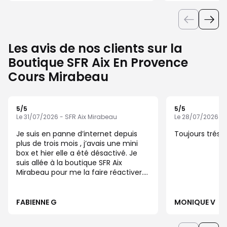
Les avis de nos clients sur la
Boutique SFR Aix En Provence
Cours Mirabeau
5
/5
5
/5
Note de 5 sur 5
Note de 5 sur 5
Le 31/07/2026 - SFR Aix Mirabeau
Le 28/07/2026 - 
Je suis en panne d’internet depuis
Toujours trés 
plus de trois mois , j’avais une mini
box et hier elle a été désactivé. Je
suis allée à la boutique SFR Aix
Mirabeau pour me la faire réactiver.
La jeune femme qui s’est occupé de
moi a été très gentille et patiente
avec les interlocuteurs SFR qu’elle a
FABIENNE G
MONIQUE V
eu au bout du fil afin de pouvoir
réactiver ma mini box. Cet