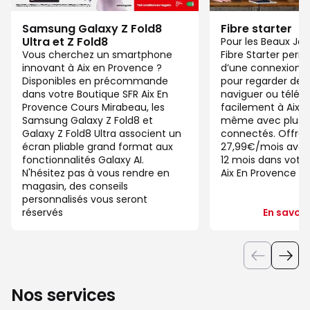
Samsung Galaxy Z Fold8
Fibre starter
Ultra et Z Fold8
Pour les Beaux Jou
Vous cherchez un smartphone
Fibre Starter perm
innovant à Aix en Provence ?
d’une connexion ju
Disponibles en précommande
pour regarder des 
dans votre Boutique SFR Aix En
naviguer ou télétra
Provence Cours Mirabeau, les
facilement à Aix 
Samsung Galaxy Z Fold8 et
même avec plusieu
Galaxy Z Fold8 Ultra associent un
connectés. Offre 
écran pliable grand format aux
27,99€/mois ave
fonctionnalités Galaxy AI.
12 mois dans votre
N'hésitez pas à vous rendre en
Aix En Provence C
magasin, des conseils
personnalisés vous seront
réservés
En savoir
Nos services