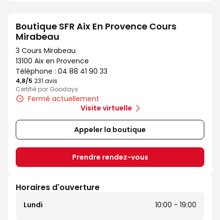
Boutique SFR Aix En Provence Cours
Mirabeau
3 Cours Mirabeau
13100 Aix en Provence
Téléphone :
04 88 41 90 33
4,8
/5
Note de 4.8 sur 5
231 avis
Certifié par Goodays
Fermé actuellement
Visite virtuelle
Appeler la boutique
Prendre rendez-vous
Horaires d'ouverture
Lundi
10:00 - 19:00