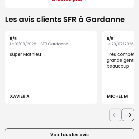
Les avis clients SFR à Gardanne
5
/5
5
/5
Note de 5 sur 5
Note de 5 sur 5
Le 01/08/2026 - SFR Gardanne
Le 28/07/2026 -
super Mathieu
Très compéten
grande gentillesse, Félicitati
beaucoup
XAVIER A
MICHEL M
Voir tous les avis