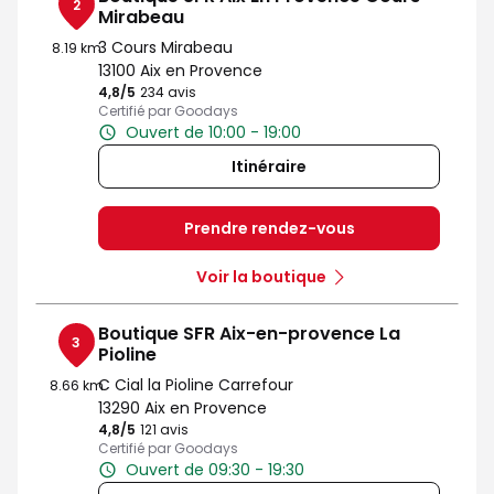
2
Mirabeau
3 Cours Mirabeau
8.19 km
13100 Aix en Provence
4,8
/5
Note de 4.8 sur 5
234 avis
Certifié par Goodays
Ouvert de 10:00 - 19:00
Itinéraire
Prendre rendez-vous
Voir la boutique
Boutique SFR Aix-en-provence La
3
Pioline
C Cial la Pioline Carrefour
8.66 km
13290 Aix en Provence
4,8
/5
Note de 4.8 sur 5
121 avis
Certifié par Goodays
Ouvert de 09:30 - 19:30