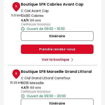
Boutique SFR Cabries Avant Cap
5
C Cial Avant Cap
11.01 km
13480 Cabries
4,8
/5
Note de 4.8 sur 5
139 avis
Certifié par Goodays
Ouvert de 09:30 - 19:30
Itinéraire
Prendre rendez-vous
Voir la boutique
Boutique SFR Marseille Grand Littoral
6
C Cial Grand Littoral Carrefour
15.29 km
13016 Marseille
4,6
/5
Note de 4.6 sur 5
193 avis
Certifié par Goodays
Ouvert de 09:30 - 20:00
Itinéraire