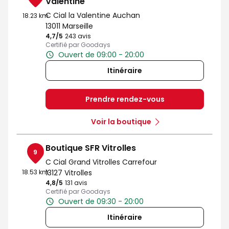
Valentine
C Cial la Valentine Auchan
18.23 km
13011 Marseille
4,7
/5
Note de 4.7 sur 5
243 avis
Certifié par Goodays
Ouvert de 09:00 - 20:00
Itinéraire
Prendre rendez-vous
Voir la boutique
Boutique SFR Vitrolles
9
C Cial Grand Vitrolles Carrefour
18.53 km
13127 Vitrolles
4,8
/5
Note de 4.8 sur 5
131 avis
Certifié par Goodays
Ouvert de 09:30 - 20:00
Itinéraire