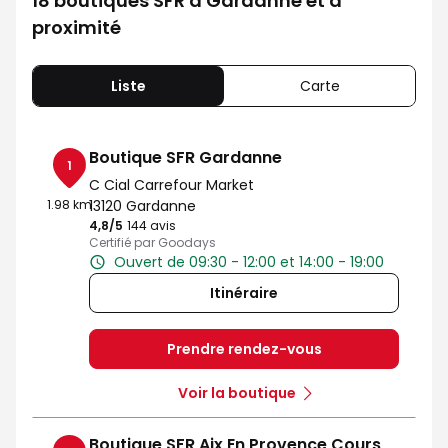
18 boutiques SFR à Gardanne et à
proximité
Liste
Carte
Boutique SFR Gardanne
1
C Cial Carrefour Market
1.98 km
13120 Gardanne
4,8
/5
Note de 4.8 sur 5
144 avis
Certifié par Goodays
Ouvert de 09:30 - 12:00 et 14:00 - 19:00
Itinéraire
Prendre rendez-vous
Voir la boutique
Boutique SFR Aix En Provence Cours