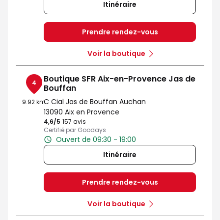
Itinéraire
Prendre rendez-vous
Voir la boutique
Boutique SFR Aix-en-Provence Jas de
4
Bouffan
C Cial Jas de Bouffan Auchan
9.92 km
13090 Aix en Provence
4,6
/5
Note de 4.6 sur 5
157 avis
Certifié par Goodays
Ouvert de 09:30 - 19:00
Itinéraire
Prendre rendez-vous
Voir la boutique