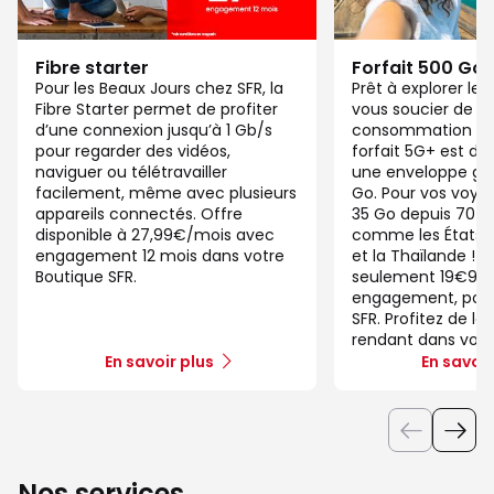
Fibre starter
Forfait 500 Go
Pour les Beaux Jours chez SFR, la
Prêt à explorer l
Fibre Starter permet de profiter
vous soucier de v
d’une connexion jusqu’à 1 Gb/s
consommation de
pour regarder des vidéos,
forfait 5G+ est di
naviguer ou télétravailler
une enveloppe gé
facilement, même avec plusieurs
Go. Pour vos voya
appareils connectés. Offre
35 Go depuis 70 d
disponible à 27,99€/mois avec
comme les États-U
engagement 12 mois dans votre
et la Thaïlande ! 
Boutique SFR.
seulement 19€99/
engagement, pour 
SFR. Profitez de la
rendant dans votr
En savoir plus
En savoir
Nos services