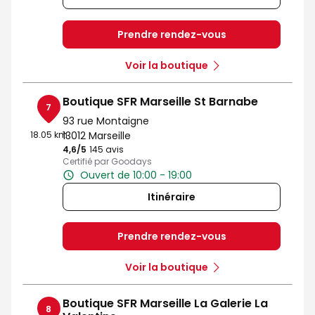
Prendre rendez-vous
Voir la boutique
Boutique SFR Marseille St Barnabe
7
93 rue Montaigne
18.05 km
13012 Marseille
4,6
/5
Note de 4.6 sur 5
145 avis
Certifié par Goodays
Ouvert de 10:00 - 19:00
Itinéraire
Prendre rendez-vous
Voir la boutique
Boutique SFR Marseille La Galerie La
8