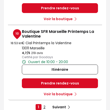
Prendre rendez-vous
Voir la boutique
Boutique SFR Marseille Printemps La
10
Valentine
C Cial Printemps la Valentine
18.53 km
13011 Marseille
4,7
/5
Note de 4.7 sur 5
219 avis
Certifié par Goodays
Ouvert de 10:00 - 20:00
Itinéraire
Prendre rendez-vous
Voir la boutique
1
2
Suivant