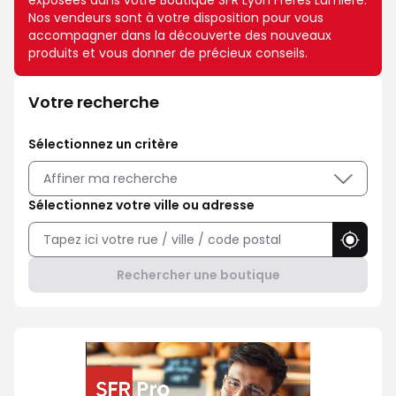
exposées dans votre Boutique SFR Lyon Frères Lumière.
Nos vendeurs sont à votre disposition pour vous
accompagner dans la découverte des nouveaux
produits et vous donner de précieux conseils.
Votre recherche
Sélectionnez un critère
Affiner ma recherche
Sélectionnez votre ville ou adresse
Utilise
Rechercher une boutique
Professionnel ? Choisissez SFR 