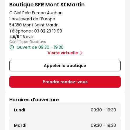
Boutique SFR Mont St Martin
C Cial Pole Europe Auchan
1 boulevard de l'Europe
54350 Mont Saint Martin
Téléphone :
03 82 23 13 99
4,6
/5
Note de 4.6 sur 5
116 avis
Certifié par Goodays
Ouvert de 09:30 - 19:30
Visite virtuelle
Appeler la boutique
Prendre rendez-vous
Horaires d'ouverture
Lundi
09:30 - 19:30
Mardi
09:30 - 19:30