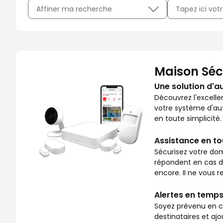
Affiner ma recherche
Avec Maison Sécurisée, soyez rassuré sur ce qui se pass
Maison Séc
Une solution d'a
Découvrez l'excelle
votre système d'aut
en toute simplicité.
Assistance en t
Sécurisez votre dom
répondent en cas de 
encore. II ne vous re
Alertes en temps
Soyez prévenu en ca
destinataires et aj