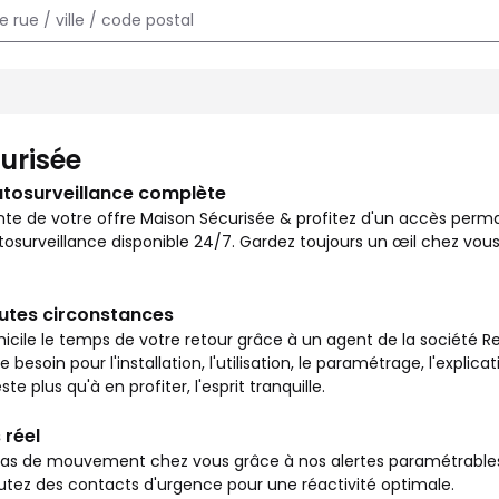
e chez vous et surveiller votre logement en toutes circonstances
urisée
utosurveillance complète
nte de votre offre Maison Sécurisée & profitez d'un accès per
osurveillance disponible 24/7. Gardez toujours un œil chez vous
outes circonstances
icile le temps de votre retour grâce à un agent de la société Re
besoin pour l'installation, l'utilisation, le paramétrage, l'explic
ste plus qu'à en profiter, l'esprit tranquille.
 réel
s de mouvement chez vous grâce à nos alertes paramétrables vi
outez des contacts d'urgence pour une réactivité optimale.