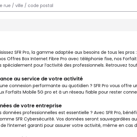
x besoins de tous les pros : commerçants, entrepreneurs, autoent
isissez SFR Pro, la gamme adaptée aux besoins de tous les pros
s Offres Box Internet Fibre Pro avec téléphonie fixe, nos Forfait
spécialement pour l’activité des professionnels. Retrouvez toute
ance au service de votre activité
une connexion performante au quotidien ? SFR Pro vous offre un 
aux Forfaits Mobile 5G pro et à un réseau fiable pour rester con
nées de votre entreprise
s données professionnelles est essentielle ? Avec SFR Pro, bénéfi
mme SFR Cybersécurité. Vos données seront sauvegardées autom
de l’internet garanti pour assurer votre activité, même en cas 