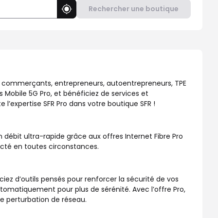
Rechercher une boutique
Utiliser ma position
repreneurs, TPE et PME. Découvrez nos Offres Box Internet Fibre
 : commerçants, entrepreneurs, autoentrepreneurs, TPE
s Mobile 5G Pro, et bénéficiez de services et
 l’expertise SFR Pro dans votre boutique SFR !
débit ultra-rapide grâce aux offres Internet Fibre Pro
necté en toutes circonstances.
ciez d’outils pensés pour renforcer la sécurité de vos
atiquement pour plus de sérénité. Avec l’offre Pro,
de perturbation de réseau.