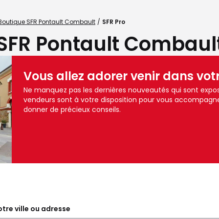
Boutique SFR Pontault Combault
SFR Pro
SFR Pontault Combault
Vous allez adorer venir dans vot
Ne manquez pas les dernières nouveautés qui sont expos
vendeurs sont à votre disposition pour vous accompagne
donner de précieux conseils.
tre ville ou adresse