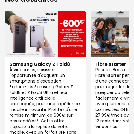
Samsung Galaxy Z Fold8
Fibre starter
À Vincennes, saisissez
Pour les Beaux Jou
l'opportunité d'acquérir un
Fibre Starter perm
smartphone d'exception !
d’une connexion ju
Explorez les Samsung Galaxy Z
pour regarder des 
Fold8 et Z Fold8 Ultra et leur
naviguer ou télétra
intelligence artificielle
facilement à Vin
embarquée, pour une expérience
avec plusieurs app
mobile innovante. Profitez d'une
connectés. Offre 
remise minimum de 600€ sur
27,99€/mois ave
ces modèles*. Cette offre
12 mois dans votre
s'ajoute à la reprise de votre
Vincennes.
mobile, avec un forfait SFR sans