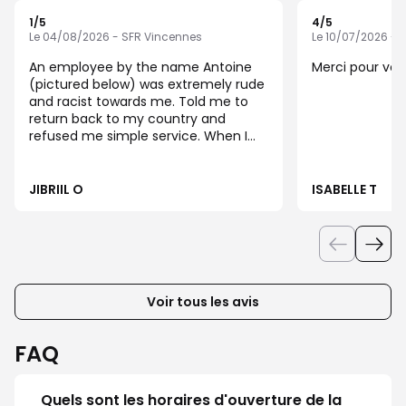
1
/5
4
/5
Note de 1 sur 5
Note de 4 sur 5
Le 04/08/2026 - SFR Vincennes
Le 10/07/2026 - 
An employee by the name Antoine
Merci pour vot
(pictured below) was extremely rude
and racist towards me. Told me to
return back to my country and
refused me simple service. When I
told him this is unnecessary and
racist he laughed at me and told me
he has been working there for 13
JIBRIIL O
ISABELLE T
years so nothing will change.
Voir tous les avis
FAQ
Quels sont les horaires d'ouverture de la