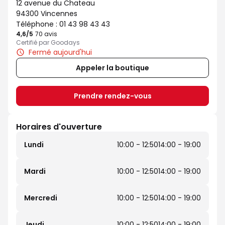
12 avenue du Chateau
94300 Vincennes
Téléphone :
01 43 98 43 43
4,6
/5
Note de 4.6 sur 5
70 avis
Certifié par Goodays
Fermé aujourd'hui
Appeler la boutique
Prendre rendez-vous
Horaires d'ouverture
Lundi
10:00 - 12:50
14:00 - 19:00
Mardi
10:00 - 12:50
14:00 - 19:00
Mercredi
10:00 - 12:50
14:00 - 19:00
Jeudi
10:00 - 12:50
14:00 - 19:00