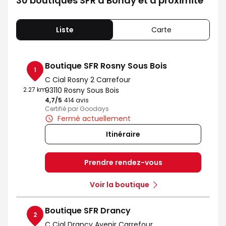
30 boutiques SFR à Bondy et à proximité
Liste
Carte
Boutique SFR Rosny Sous Bois
1
C Cial Rosny 2 Carrefour
2.27 km
93110 Rosny Sous Bois
4,7
/5
Note de 4.7 sur 5
414 avis
Certifié par Goodays
Fermé actuellement
Itinéraire
Prendre rendez-vous
Voir la boutique
Boutique SFR Drancy
2
C Cial Drancy Avenir Carrefour