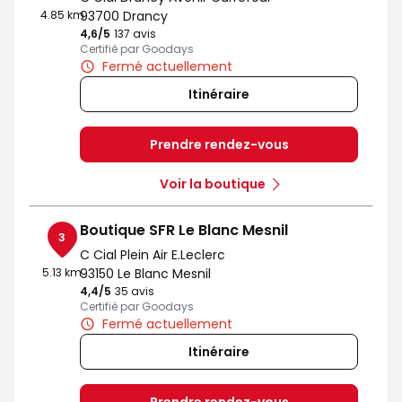
4.85 km
93700 Drancy
4,6
/5
Note de 4.6 sur 5
137 avis
Certifié par Goodays
Fermé actuellement
Itinéraire
Prendre rendez-vous
Voir la boutique
Boutique SFR Le Blanc Mesnil
3
C Cial Plein Air E.Leclerc
5.13 km
93150 Le Blanc Mesnil
4,4
/5
Note de 4.4 sur 5
35 avis
Certifié par Goodays
Fermé actuellement
Itinéraire