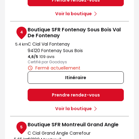
Prendre rendez-vous
Voir la boutique
Boutique SFR Fontenay Sous Bois Val
4
De Fontenay
C Cial Val Fontenay
5.4 km
94120 Fontenay Sous Bois
4,6
/5
Note de 4.6 sur 5
109 avis
Certifié par Goodays
Fermé actuellement
Itinéraire
Prendre rendez-vous
Voir la boutique
Boutique SFR Montreuil Grand Angle
5
C Cial Grand Angle Carrefour