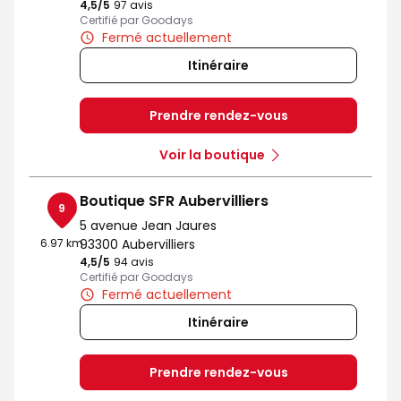
4,5
/5
Note de 4.5 sur 5
97 avis
Certifié par Goodays
Fermé actuellement
Itinéraire
Prendre rendez-vous
Voir la boutique
Boutique SFR Aubervilliers
9
5 avenue Jean Jaures
6.97 km
93300 Aubervilliers
4,5
/5
Note de 4.5 sur 5
94 avis
Certifié par Goodays
Fermé actuellement
Itinéraire
Prendre rendez-vous