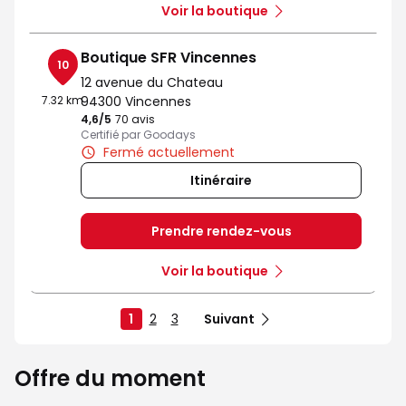
Voir la boutique
Boutique SFR Vincennes
10
12 avenue du Chateau
7.32 km
94300 Vincennes
4,6
/5
Note de 4.6 sur 5
70 avis
Certifié par Goodays
Fermé actuellement
Itinéraire
Prendre rendez-vous
Voir la boutique
1
2
3
Suivant
Offre du moment