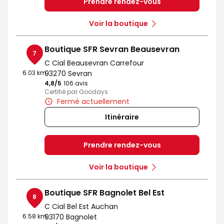
Prendre rendez-vous
Voir la boutique
Boutique SFR Sevran Beausevran
7
C Cial Beausevran Carrefour
6.03 km
93270 Sevran
4,8
/5
Note de 4.8 sur 5
106 avis
Certifié par Goodays
Fermé actuellement
Itinéraire
Prendre rendez-vous
Voir la boutique
Boutique SFR Bagnolet Bel Est
8
C Cial Bel Est Auchan
6.58 km
93170 Bagnolet