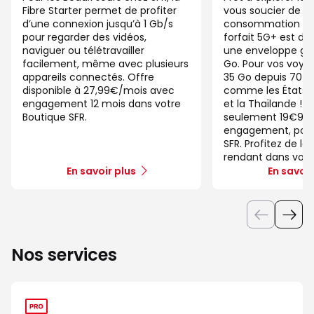
Fibre Starter permet de profiter
vous soucier de v
d’une connexion jusqu’à 1 Gb/s
consommation de
pour regarder des vidéos,
forfait 5G+ est di
naviguer ou télétravailler
une enveloppe gé
facilement, même avec plusieurs
Go. Pour vos voya
appareils connectés. Offre
35 Go depuis 70 d
disponible à 27,99€/mois avec
comme les États-U
engagement 12 mois dans votre
et la Thaïlande ! 
Boutique SFR.
seulement 19€99/
engagement, pour 
SFR. Profitez de la
rendant dans votr
En savoir plus
En savoir
Nos services