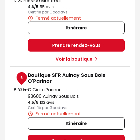
5.65 km
93100 Montreuil
4,6
/5
Note de 4.6 sur 5
55 avis
Certifié par Goodays
Fermé actuellement
Itinéraire
Prendre rendez-vous
Voir la boutique
Boutique SFR Aulnay Sous Bois
6
O'Parinor
C Cial o'Parinor
5.83 km
93600 Aulnay Sous Bois
4,5
/5
Note de 4.5 sur 5
132 avis
Certifié par Goodays
Fermé actuellement
Itinéraire