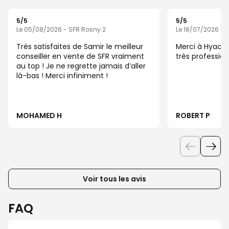
5
/5
5
/5
Note de 5 sur 5
Note de 5 sur 5
Le 05/08/2026 - SFR Rosny 2
Le 18/07/2026 - 
Très satisfaites de Samir le meilleur
Merci à Hyacin
conseiller en vente de SFR vraiment
très professio
au top ! Je ne regrette jamais d’aller
là-bas ! Merci infiniment !
MOHAMED H
ROBERT P
Voir tous les avis
FAQ