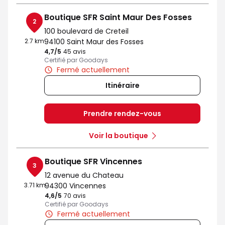
Boutique SFR Saint Maur Des Fosses
2
100 boulevard de Creteil
2.7 km
94100 Saint Maur des Fosses
4,7
/5
Note de 4.7 sur 5
45 avis
Certifié par Goodays
Fermé actuellement
Itinéraire
Prendre rendez-vous
Voir la boutique
Boutique SFR Vincennes
3
12 avenue du Chateau
3.71 km
94300 Vincennes
4,6
/5
Note de 4.6 sur 5
70 avis
Certifié par Goodays
Fermé actuellement