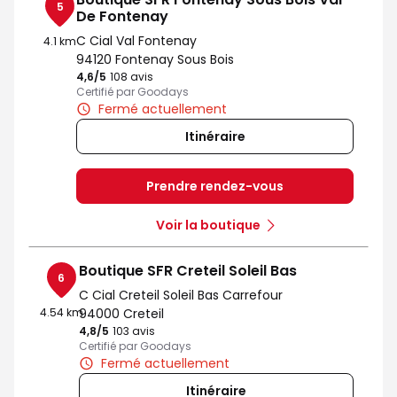
5
De Fontenay
C Cial Val Fontenay
4.1 km
94120 Fontenay Sous Bois
4,6
/5
Note de 4.6 sur 5
108 avis
Certifié par Goodays
Fermé actuellement
Itinéraire
Prendre rendez-vous
Voir la boutique
Boutique SFR Creteil Soleil Bas
6
C Cial Creteil Soleil Bas Carrefour
4.54 km
94000 Creteil
4,8
/5
Note de 4.8 sur 5
103 avis
Certifié par Goodays
Fermé actuellement
Itinéraire