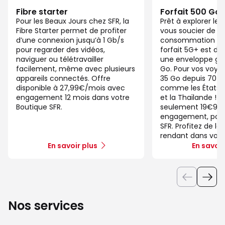
Fibre starter
Forfait 500 Go
Pour les Beaux Jours chez SFR, la
Prêt à explorer l
Fibre Starter permet de profiter
vous soucier de v
d’une connexion jusqu’à 1 Gb/s
consommation de
pour regarder des vidéos,
forfait 5G+ est di
naviguer ou télétravailler
une enveloppe gé
facilement, même avec plusieurs
Go. Pour vos voya
appareils connectés. Offre
35 Go depuis 70 d
disponible à 27,99€/mois avec
comme les États-U
engagement 12 mois dans votre
et la Thaïlande ! 
Boutique SFR.
seulement 19€99/
engagement, pour 
SFR. Profitez de la
rendant dans votr
En savoir plus
En savoir
Nos services