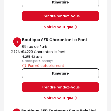
Itinéraire
Prendre rendez-vous
Voir la boutique
Boutique SFR Charenton Le Pont
4
69 rue de Paris
3.96 km
94220 Charenton le Pont
4,2
/5
Note de 4.2 sur 5
42 avis
Certifié par Goodays
Fermé actuellement
Itinéraire
Prendre rendez-vous
Voir la boutique
Boutique SFR Fontenay Sous Bois Val