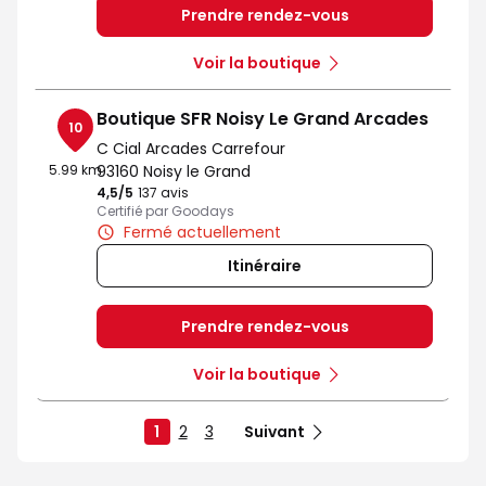
Prendre rendez-vous
Voir la boutique
Boutique SFR Noisy Le Grand Arcades
10
C Cial Arcades Carrefour
5.99 km
93160 Noisy le Grand
4,5
/5
Note de 4.5 sur 5
137 avis
Certifié par Goodays
Fermé actuellement
Itinéraire
Prendre rendez-vous
Voir la boutique
1
2
3
Suivant