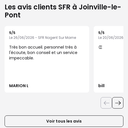
Les avis clients SFR à Joinville-le-
Pont
5
/5
5
/5
Note de 5 sur 5
Note de 5 sur 5
Le 26/06/2026 - SFR Nogent Sur Marne
Le 20/06/2026 - 
Très bon accueil. personnel très à
👏
l'écoute, bon conseil et un service
impeccable.
MARION L
bill
Voir tous les avis