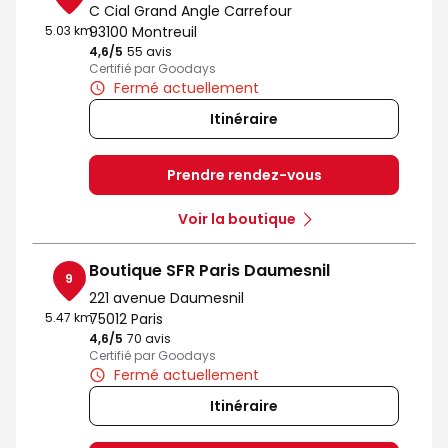
C Cial Grand Angle Carrefour
5.03 km
93100 Montreuil
4,6
/5
Note de 4.6 sur 5
55 avis
Certifié par Goodays
Fermé actuellement
Itinéraire
Prendre rendez-vous
Voir la boutique
Boutique SFR Paris Daumesnil
9
221 avenue Daumesnil
5.47 km
75012 Paris
4,6
/5
Note de 4.6 sur 5
70 avis
Certifié par Goodays
Fermé actuellement
Itinéraire