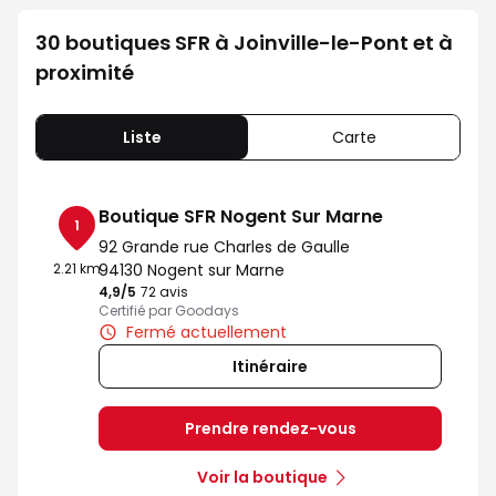
30 boutiques SFR à Joinville-le-Pont et à
proximité
Liste
Carte
Boutique SFR Nogent Sur Marne
1
92 Grande rue Charles de Gaulle
2.21 km
94130 Nogent sur Marne
4,9
/5
Note de 4.9 sur 5
72 avis
Certifié par Goodays
Fermé actuellement
Itinéraire
Prendre rendez-vous
Voir la boutique