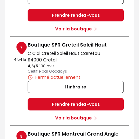
Prendre rendez-vous
Voir la boutique
Boutique SFR Creteil Soleil Haut
7
C Cial Creteil Soleil Haut Carrefou
4.54 km
94000 Creteil
4,6
/5
Note de 4.6 sur 5
108 avis
Certifié par Goodays
Fermé actuellement
Itinéraire
Prendre rendez-vous
Voir la boutique
Boutique SFR Montreuil Grand Angle
8