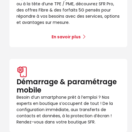
ou à la tête d’une TPE / PME, découvrez SFR Pro,
Voir la boutique
des offres Fibre & des forfaits 5G pensés pour
répondre à vos besoins avec des services, options
et avantages sur mesure.
Boutique SFR Vincennes
10
12 avenue du Chateau
En savoir plus
8.42 km
94300 Vincennes
Note de 4.6 sur 5
4,6
/5
70 avis
Certifié par Goodays
Fermé aujourd'hui
Itinéraire
Prendre ren
Démarrage & paramétrage
Voir la boutique
mobile
Besoin d’un smartphone prêt à l’emploi ? Nos
experts en boutique s’occupent de tout ! De la
configuration immédiate, aux transferts de
contacts et données, à la protection d’écran !
Rendez-vous dans votre boutique SFR.