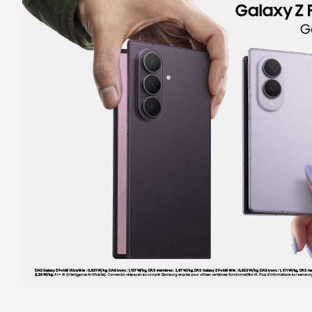
Itinéraire
Prendre ren
Voir la boutique
Boutique SFR Chelles Avenue du Maréch
5
13 avenue du Marechal Foch
5.59 km
77500 Chelles
Note de 4.6 sur 5
4,6
/5
95 avis
Certifié par Goodays
Fermé aujourd'hui
Itinéraire
Prendre ren
Voir la boutique
Boutique SFR Saint Maur Des Fosses
6
100 boulevard de Creteil
5.71 km
94100 Saint Maur des Fosses