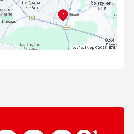
7
Leaflet
| Map ©2026
HERE