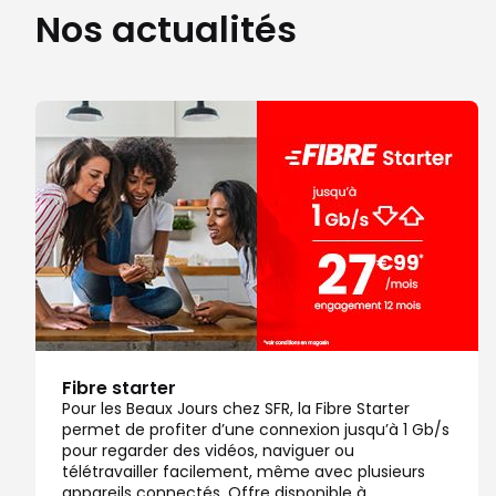
Nos actualités
Note de 4.7 sur 5
4,7
/5
45 avis
Certifié par Goodays
Fermé aujourd'hui
Itinéraire
Prendre ren
Voir la boutique
Boutique SFR Pontault Combault
7
C Cial Pontault Combault Carrefour
7.26 km
77340 Pontault Combault
Note de 4.5 sur 5
4,5
/5
130 avis
Certifié par Goodays
Fermé aujourd'hui
Fibre starter
Itinéraire
Prendre ren
Pour les Beaux Jours chez SFR, la Fibre Starter
permet de profiter d’une connexion jusqu’à 1 Gb/s
Voir la boutique
pour regarder des vidéos, naviguer ou
télétravailler facilement, même avec plusieurs
appareils connectés. Offre disponible à