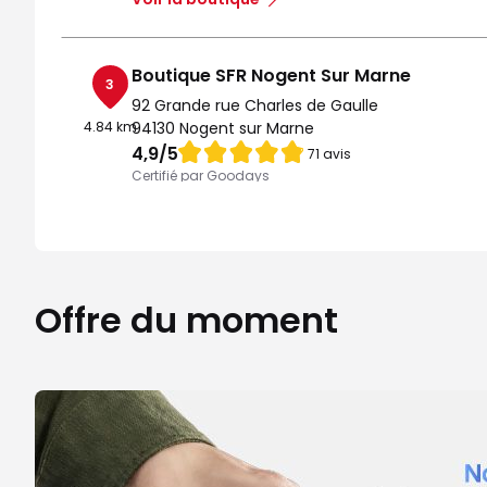
Boutique SFR Nogent Sur Marne
3
92 Grande rue Charles de Gaulle
4.84 km
94130 Nogent sur Marne
Note de 4.9 sur 5
4,9
/5
71 avis
Certifié par Goodays
Fermé aujourd'hui
Itinéraire
Prendre ren
Voir la boutique
Offre du moment
Boutique SFR Fontenay Sous Bois Val D
4
C Cial Val Fontenay
5.51 km
94120 Fontenay Sous Bois
Note de 4.6 sur 5
4,6
/5
108 avis
Certifié par Goodays
Fermé aujourd'hui