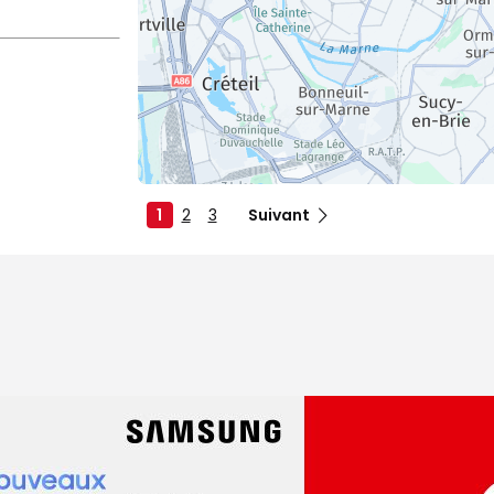
1
2
3
Suivant
dez-vous
e Fontenay