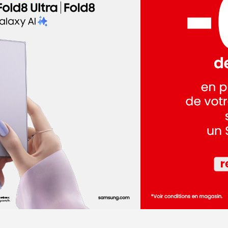
dez-vous
al Foch
dez-vous