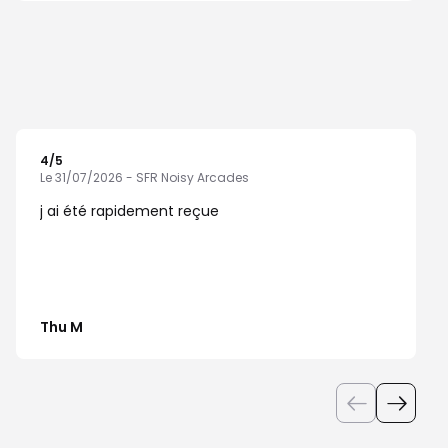
4
/5
Note de 4 sur 5
Le 31/07/2026 - SFR Noisy Arcades
j ai été rapidement reçue
Thu M