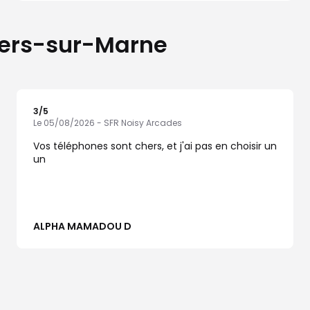
lliers-sur-Marne
3
/5
Note de 3 sur 5
Le 05/08/2026 - SFR Noisy Arcades
Vos téléphones sont chers, et j'ai pas en choisir un
un
ALPHA MAMADOU D