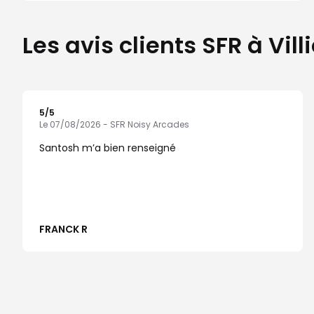
Les avis clients SFR à Vi
5
/5
Note de 5 sur 5
Le 07/08/2026 - SFR Noisy Arcades
Santosh m’a bien renseigné
FRANCK R