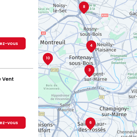
8
dez-vous
4
10
3
e Vent
dez-vous
6