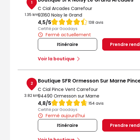
1
C Cial Arcades Carrefour
1.35 km
93160 Noisy le Grand
Note de 4.5 sur 5
4,5
/5
138 avis
Certifié par Goodays
Fermé actuellement
Itinéraire
Prendre ren
Voir la boutique
Boutique SFR Ormesson Sur Marne Pinc
2
C Cial Pince Vent Carrefour
3.82 km
94490 Ormesson sur Marne
Note de 4.8 sur 5
4,8
/5
154 avis
Certifié par Goodays
Fermé aujourd'hui
Itinéraire
Prendre ren
Voir la boutique