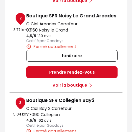
Voir la boutique
Boutique SFR Noisy Le Grand Arcades
2
C Cial Arcades Carrefour
3.77 km
93160 Noisy le Grand
4,5
/5
Note de 4.5 sur 5
139 avis
Certifié par Goodays
Fermé actuellement
Itinéraire
Prendre rendez-vous
Voir la boutique
Boutique SFR Collegien Bay2
3
C Cial Bay 2 Carrefour
5.04 km
77090 Collegien
4,5
/5
Note de 4.5 sur 5
162 avis
Certifié par Goodays
Fermé actuellement