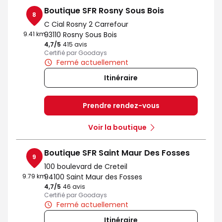
Boutique SFR Rosny Sous Bois
8
C Cial Rosny 2 Carrefour
9.41 km
93110 Rosny Sous Bois
4,7
/5
Note de 4.7 sur 5
415 avis
Certifié par Goodays
Fermé actuellement
Itinéraire
Prendre rendez-vous
Voir la boutique
Boutique SFR Saint Maur Des Fosses
9
100 boulevard de Creteil
9.79 km
94100 Saint Maur des Fosses
4,7
/5
Note de 4.7 sur 5
46 avis
Certifié par Goodays
Fermé actuellement
Itinéraire