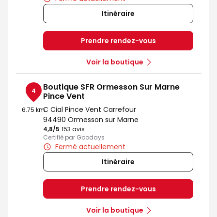
Itinéraire
Prendre rendez-vous
Voir la boutique
Boutique SFR Ormesson Sur Marne
4
Pince Vent
C Cial Pince Vent Carrefour
6.75 km
94490 Ormesson sur Marne
4,8
/5
Note de 4.8 sur 5
153 avis
Certifié par Goodays
Fermé actuellement
Itinéraire
Prendre rendez-vous
Voir la boutique