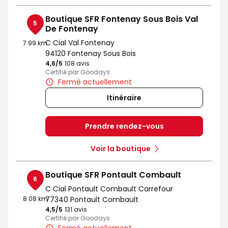
Boutique SFR Fontenay Sous Bois Val
5
De Fontenay
C Cial Val Fontenay
7.99 km
94120 Fontenay Sous Bois
4,6
/5
Note de 4.6 sur 5
108 avis
Certifié par Goodays
Fermé actuellement
Itinéraire
Prendre rendez-vous
Voir la boutique
Boutique SFR Pontault Combault
6
C Cial Pontault Combault Carrefour
8.08 km
77340 Pontault Combault
4,5
/5
Note de 4.5 sur 5
131 avis
Certifié par Goodays