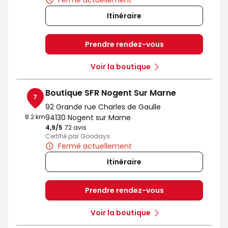
Fermé actuellement
Itinéraire
Prendre rendez-vous
Voir la boutique
Boutique SFR Nogent Sur Marne
7
92 Grande rue Charles de Gaulle
8.2 km
94130 Nogent sur Marne
4,9
/5
Note de 4.9 sur 5
72 avis
Certifié par Goodays
Fermé actuellement
Itinéraire
Prendre rendez-vous
Voir la boutique