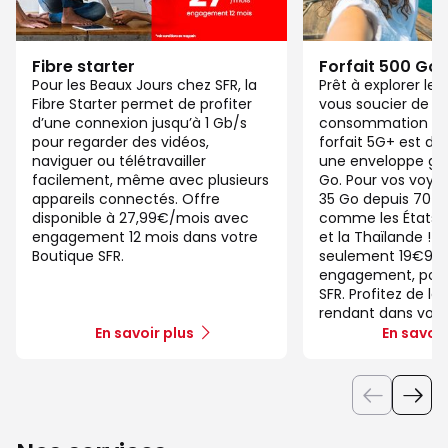
Fibre starter
Forfait 500 Go
Pour les Beaux Jours chez SFR, la
Prêt à explorer l
Fibre Starter permet de profiter
vous soucier de v
d’une connexion jusqu’à 1 Gb/s
consommation de
pour regarder des vidéos,
forfait 5G+ est di
naviguer ou télétravailler
une enveloppe gé
facilement, même avec plusieurs
Go. Pour vos voya
appareils connectés. Offre
35 Go depuis 70 d
disponible à 27,99€/mois avec
comme les États-U
engagement 12 mois dans votre
et la Thaïlande ! 
Boutique SFR.
seulement 19€99/
engagement, pour 
SFR. Profitez de la
rendant dans votr
En savoir plus
En savoir