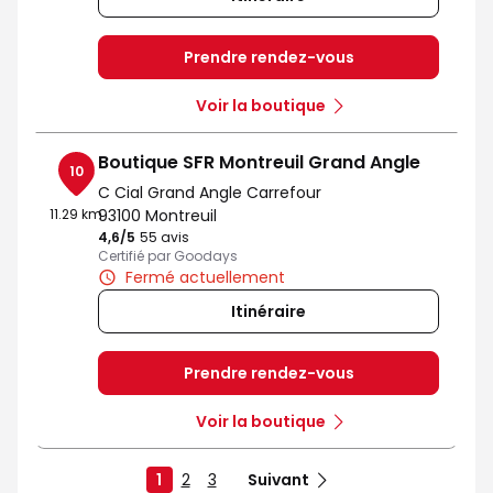
Prendre rendez-vous
Voir la boutique
Boutique SFR Montreuil Grand Angle
10
C Cial Grand Angle Carrefour
11.29 km
93100 Montreuil
4,6
/5
Note de 4.6 sur 5
55 avis
Certifié par Goodays
Fermé actuellement
Itinéraire
Prendre rendez-vous
Voir la boutique
1
2
3
Suivant