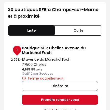
30 boutiques SFR à Champs-sur-Marne
et à proximité
Liste
Carte
Boutique SFR Chelles Avenue du
1
Maréchal Foch
13 avenue du Marechal Foch
2.95 km
77500 Chelles
4,6
/5
Note de 4.6 sur 5
89 avis
Certifié par Goodays
Fermé actuellement
Itinéraire
Prendre rendez-vous