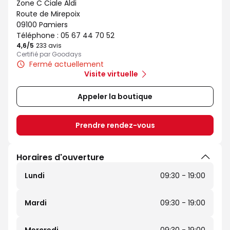
Zone C Ciale Aldi
Route de Mirepoix
09100 Pamiers
Téléphone :
05 67 44 70 52
4,6
/5
Note de 4.6 sur 5
233 avis
Certifié par Goodays
Fermé actuellement
Visite virtuelle
Appeler la boutique
Prendre rendez-vous
Horaires d'ouverture
Lundi
09:30 - 19:00
Mardi
09:30 - 19:00