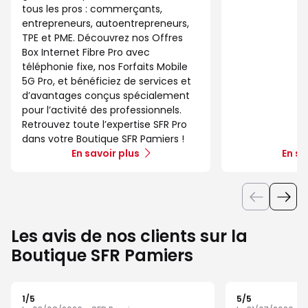
tous les pros : commerçants,
entrepreneurs, autoentrepreneurs,
TPE et PME. Découvrez nos Offres
Box Internet Fibre Pro avec
téléphonie fixe, nos Forfaits Mobile
5G Pro, et bénéficiez de services et
d’avantages conçus spécialement
pour l’activité des professionnels.
Retrouvez toute l’expertise SFR Pro
dans votre Boutique SFR Pamiers !
En savoir plus
En sa
Les avis de nos clients sur la
Boutique SFR Pamiers
1
/5
5
/5
Note de 1 sur 5
Note de 5 sur 5