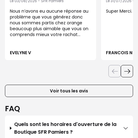
Le 03/08/2026 - SFR Pamiers
Le 31/07/2026 - 
Nous n’avons eu aucune réponse au
Super Merci.
problème que vous générez donc
nous sommes partis chez orange
beaucoup plus aimable que vous on
comprends mieux votre rachat
future en ne vous remerciant pas de
votre non service
EVELYNE V
FRANCOIS N
Voir tous les avis
FAQ
Quels sont les horaires d'ouverture de la
Boutique SFR Pamiers ?