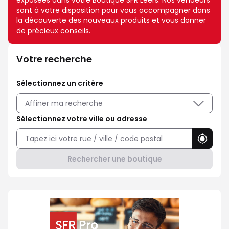
exposées dans votre Boutique SFR Leers. Nos vendeurs
sont à votre disposition pour vous accompagner dans
la découverte des nouveaux produits et vous donner
de précieux conseils.
Votre recherche
Sélectionnez un critère
Affiner ma recherche
Sélectionnez votre ville ou adresse
Utilise
Rechercher une boutique
Professionnel ? Choisissez SFR P