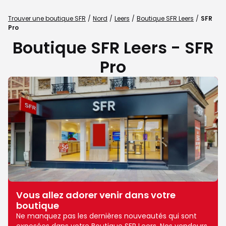
Trouver une boutique SFR
Nord
Leers
Boutique SFR Leers
SFR
Pro
Boutique SFR Leers - SFR
Pro
Vous allez adorer venir dans votre
boutique
Ne manquez pas les dernières nouveautés qui sont